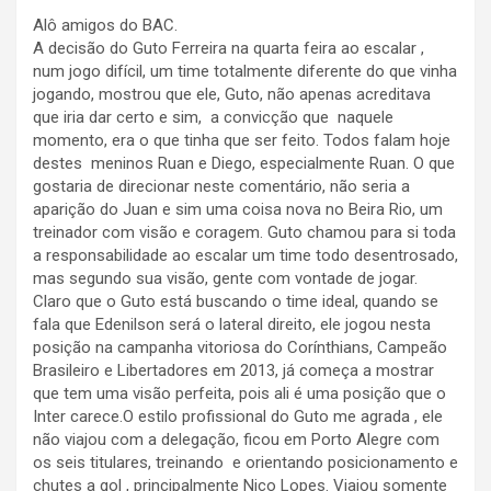
Alô amigos do BAC.
A decisão do Guto Ferreira na quarta feira ao escalar ,
num jogo difícil, um time totalmente diferente do que vinha
jogando, mostrou que ele, Guto, não apenas acreditava
que iria dar certo e sim, a convicção que naquele
momento, era o que tinha que ser feito. Todos falam hoje
destes meninos Ruan e Diego, especialmente Ruan. O que
gostaria de direcionar neste comentário, não seria a
aparição do Juan e sim uma coisa nova no Beira Rio, um
treinador com visão e coragem. Guto chamou para si toda
a responsabilidade ao escalar um time todo desentrosado,
mas segundo sua visão, gente com vontade de jogar.
Claro que o Guto está buscando o time ideal, quando se
fala que Edenilson será o lateral direito, ele jogou nesta
posição na campanha vitoriosa do Corínthians, Campeão
Brasileiro e Libertadores em 2013, já começa a mostrar
que tem uma visão perfeita, pois ali é uma posição que o
Inter carece.O estilo profissional do Guto me agrada , ele
não viajou com a delegação, ficou em Porto Alegre com
os seis titulares, treinando e orientando posicionamento e
chutes a gol , principalmente Nico Lopes. Viajou somente