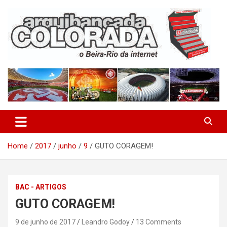
Skip
to
content
O Beira-Rio da Internet
Arquibancada Colorada
Home
2017
junho
9
GUTO CORAGEM!
BAC - ARTIGOS
GUTO CORAGEM!
9 de junho de 2017
Leandro Godoy
13 Comments