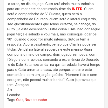
a tarde, no dia do jogo. Guto terá ainda muito trabalho
para arrumar este desarrumado time do
INTER
. Quem
será o companheiro do V. Cuesta, quem será o
companheiro do Dourado, quem será o lateral esquerdo,
são questionamentos que tenho certeza, na cabeça, do
Guto , já está desenhado. Outra coisa, DAle, não consegue
jogar terça e sábado e vou mais, não consegue jogar os
90′ , quando o jogo for muito intenso, Guto já tem a
resposta. Agora palpitando, penso que Charles pode ser
titular, Uendel na lateral esquerda e este menino Ruan
comporia o meio de campo, dois jogadores novos, com
fôlego e com rapidez, somando a experiência do Dourado
e do Dale. Estamos ainda na quinta rodada, haverá tempo
para o Guto arrumar a casa, até porque, encerro este
comentário com um jargão gaúcho: “Homem feio e sem
coragem, não possui mulher bonita”, Guto já provou que
tem. Abraços
Att
Leandro
Tags:
Guto
,
Novo treinador