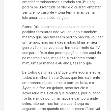
amanhã terminaremos a rodada em 3º lugar,
porem se Juventude perder e o guarani empatar,
sempre no caso de vitória terminaríamos na
liderança, pelo saldo de gols.
Como falei a semana passada atendendo a
pedidos familiares não vou ao jogo e também
mesmo que não tivessem pedido não iria vou dar
um tempo, mas uma das minhas filhas e meu
genro vão, mas vou estar firme na frente da TV
que para efeito das preocupações deles aqui da
na mesma coisa, mas são 4 mulheres contra
mim, uma já manda a 40 anos, fazer o que.
De todos os times da B que vi até agora, e eu vi
todos o melhor é este Goiaz, que tem na frente
um moreno rápido e muito bom de bola, e o
Aylon que fez um golaço, acho ser ele o
adversário mais difícil que teremos, pior quando
for lá, e ainda por cima naquele campo grande
deles, não sei mas tomara que lá seja no
segundo turno quando nosso preparo físico vai