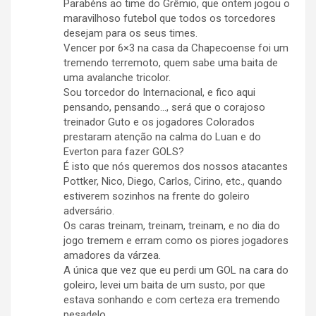
Parabéns ao time do Grêmio, que ontem jogou o
maravilhoso futebol que todos os torcedores
desejam para os seus times.
Vencer por 6×3 na casa da Chapecoense foi um
tremendo terremoto, quem sabe uma baita de
uma avalanche tricolor.
Sou torcedor do Internacional, e fico aqui
pensando, pensando…, será que o corajoso
treinador Guto e os jogadores Colorados
prestaram atenção na calma do Luan e do
Everton para fazer GOLS?
É isto que nós queremos dos nossos atacantes
Pottker, Nico, Diego, Carlos, Cirino, etc., quando
estiverem sozinhos na frente do goleiro
adversário.
Os caras treinam, treinam, treinam, e no dia do
jogo tremem e erram como os piores jogadores
amadores da várzea.
A única que vez que eu perdi um GOL na cara do
goleiro, levei um baita de um susto, por que
estava sonhando e com certeza era tremendo
pesadelo.