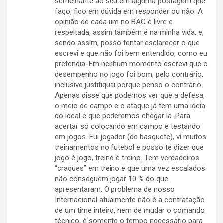
semelhante ao seu em alguma postagem que
faço, fico em dúvida em responder ou não. A
opinião de cada um no BAC é livre e
respeitada, assim também é na minha vida, e,
sendo assim, posso tentar esclarecer o que
escrevi e que não foi bem entendido, como eu
pretendia. Em nenhum momento escrevi que o
desempenho no jogo foi bom, pelo contrário,
inclusive justifiquei porque penso o contrário.
Apenas disse que podemos ver que a defesa,
o meio de campo e o ataque já tem uma ideia
do ideal e que poderemos chegar lá. Para
acertar só colocando em campo e testando
em jogos. Fui jogador (de basquete), vi muitos
treinamentos no futebol e posso te dizer que
jogo é jogo, treino é treino. Tem verdadeiros
“craques” em treino e que uma vez escalados
não conseguem jogar 10 % do que
apresentaram. O problema de nosso
Internacional atualmente não é a contratação
de um time inteiro, nem de mudar o comando
técnico, é somente o tempo necessário para