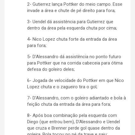
2- Gutierrez lança Pottker do meio campo. Esse
invade a área e chute de pé direito para fora;
3- Uendel dá assistência para Gutierrez que
dentro da área pela esquerda chuta por cima;
4- Nico Lopez chuta forte da entrada da área
para fora;
5- D’Alessandro dá assistência no ponto futuro
para Pottker que na corrida cabeceia para ótima
defesa do goleiro deles;
6- Jogada de velocidade do Pottker em que Nico
Lopez chuta e o zagueiro tira o gol;
7- D’Alessandro, com o goleiro adiantado e bola à
feição chuta da entrada da área para fora;
8- Após boa combinação pela esquerda com
Diego (que entrou bem), D’Alessandro e Uendel
que cruza e Brenner perde gol quase dentro da
goleira. Bola tocou no pé da trave e saiu;