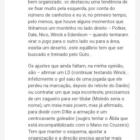
bem organizado…vc destacou uma tendência de
se fixar muito pela esquerda, por conta do
número de canhotos e eu vi, no primeiro tempo,
pelo menos, que houve alguns momentos que
tínhamos um montinho no lado direito – Potker,
Dale, Nico, Winck e Edenilson – quando tentaram
virar o jogo para o outro lado ou para a área,
existia um deserto…este equilíbrio tem que ser
buscado e treinado pelo Guto…
Os ajustes que ainda faltam, na minha opinião,
são – afirmar um LD (continuar testando Winck…
infelizmente o gol saiu de uma jogada que ele
perdeu na marcação, depois do rebote do Danilo)
ou contratar um que seja inconteste; precisamos
de um zagueiro para ser titular (Moledo seria o
nome); um meia mais jovem, mas já afirmado,
para dividir com D’Ale a armação e um
centroavante goleador (sugiro tentar o Ábila que
está incompatibilizado com o Mano no Cruzeiro).
Tem que manter o esquema, ajustar a
organização e a direção precisa aportar mais