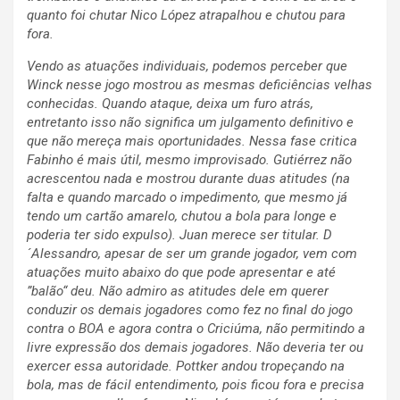
quanto foi chutar Nico López atrapalhou e chutou para
fora.
Vendo as atuações individuais, podemos perceber que
Winck nesse jogo mostrou as mesmas deficiências velhas
conhecidas. Quando ataque, deixa um furo atrás,
entretanto isso não significa um julgamento definitivo e
que não mereça mais oportunidades. Nessa fase critica
Fabinho é mais útil, mesmo improvisado. Gutiérrez não
acrescentou nada e mostrou durante duas atitudes (na
falta e quando marcado o impedimento, que mesmo já
tendo um cartão amarelo, chutou a bola para longe e
poderia ter sido expulso). Juan merece ser titular. D
´Alessandro, apesar de ser um grande jogador, vem com
atuações muito abaixo do que pode apresentar e até
”balão“ deu. Não admiro as atitudes dele em querer
conduzir os demais jogadores como fez no final do jogo
contra o BOA e agora contra o Criciúma, não permitindo a
livre expressão dos demais jogadores. Não deveria ter ou
exercer essa autoridade. Pottker andou tropeçando na
bola, mas de fácil entendimento, pois ficou fora e precisa