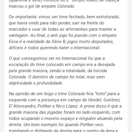
(quarenta e sete) minutos do 2º tempo, Klaus, de cabeça
marcou o gol de empate Colorado.
De importante, vimos um time fechado, bem estruturado,
que havia vindo para não perder, sair na frente do
marcador e usar de todas as artimanhas para manter a
vantagem. Ao final, o anti jogo foi punido com o empate.
Essa é a realidade da Série B, jogos muito disputados,
difíceis e todos querendo bater o Internacional.
O que conseguimos ver no Internacional foi que a
escalação do time colocado em campo era a desejada
pela grande maioria, senão a totalidade, da torcida
Colorada. O domínio de campo foi total, mas sem
objetividade e profundidade.
Na opinião de um leigo o time Colorado fica “torto” para a
esquerda com a presença em campo de Uendel, Gutiérez,
D´Alessandro, Pottker e Nico López. A prova disso é que a
grande maioria das jogadas foram no lado esquerdo, com
todos ocupando o mesmo espaço e ninguém atuando pela
direita. Um bom exemplo foi quando Pottker veio
trombando e driblando da direita para o centro da área e