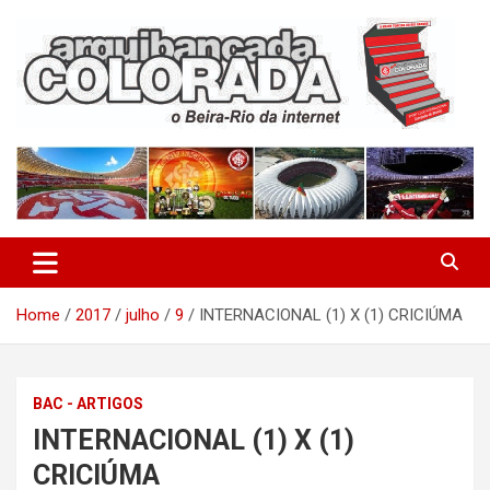
Skip
to
content
O Beira-Rio da Internet
Arquibancada Colorada
Home
2017
julho
9
INTERNACIONAL (1) X (1) CRICIÚMA
BAC - ARTIGOS
INTERNACIONAL (1) X (1)
CRICIÚMA