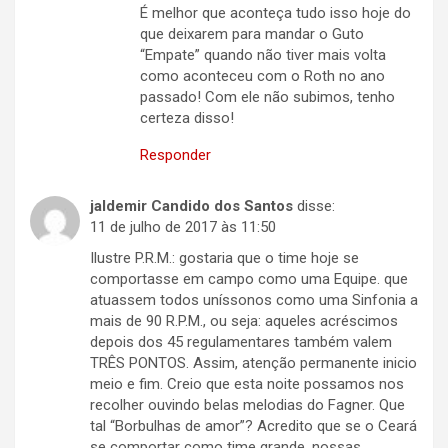
É melhor que aconteça tudo isso hoje do
que deixarem para mandar o Guto
“Empate” quando não tiver mais volta
como aconteceu com o Roth no ano
passado! Com ele não subimos, tenho
certeza disso!
Responder
jaldemir Candido dos Santos
disse:
11 de julho de 2017 às 11:50
Ilustre P.R.M.: gostaria que o time hoje se
comportasse em campo como uma Equipe. que
atuassem todos uníssonos como uma Sinfonia a
mais de 90 R.P.M., ou seja: aqueles acréscimos
depois dos 45 regulamentares também valem
TRÊS PONTOS. Assim, atenção permanente inicio
meio e fim. Creio que esta noite possamos nos
recolher ouvindo belas melodias do Fagner. Que
tal “Borbulhas de amor”? Acredito que se o Ceará
se comportar como time grande, nossas