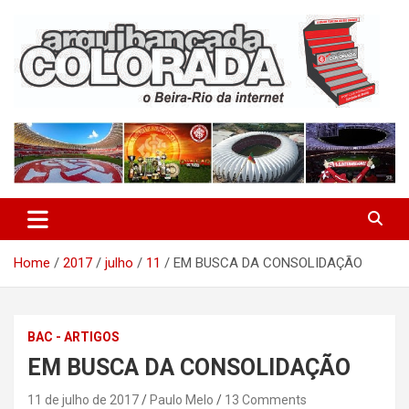
Skip
to
content
O Beira-Rio da Internet
Arquibancada Colorada
Home
2017
julho
11
EM BUSCA DA CONSOLIDAÇÃO
BAC - ARTIGOS
EM BUSCA DA CONSOLIDAÇÃO
11 de julho de 2017
Paulo Melo
13 Comments