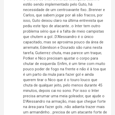
estilo sendo implementado pelo Guto, há
necessidade de um centroavante fixo…Brenner e
Carlos, que sabem jogar por ali são fracos, por
isso, Guto deixou claro na última entrevista que
pediu este tipo de atacante…o Inter tem outro
problema sério que é a falta de meio campistas
que chutem a gol…D’Alessandro é o único
capacitado, mas se aproxima pouco da área de
arremate; Edenilson e Dourado são ruins nesta
tarefa; Gutierrez chuta, mas parece um traque;
Potker e Nico precisam ajustar o corpo para
chutar de esquerda. Enfim, é um time com muito
pouco poder de fogo na frente e não é à toa que
é um parto da mula para fazer gol e ainda
querem tirar o Nico que é o touro louco que
chuta de qualquer jeito, pelo menos durante 45
minutos, depois cai no sono. Por isso o Inter
precisa arrumar uma meia goleador, que ajude o
D’Alessandro na armação, mas que chegue forte
na área para fazer gols…não adianta trazer mais
um armandinho….precisa de um atacante forte de