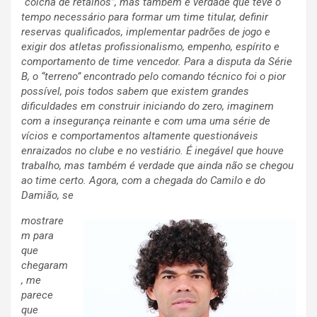
“colcha de retalhos”, mas também é verdade que teve o
tempo necessário para formar um time titular, definir
reservas qualificados, implementar padrões de jogo e
exigir dos atletas profissionalismo, empenho, espírito e
comportamento de time vencedor. Para a disputa da Série
B, o “terreno” encontrado pelo comando técnico foi o pior
possível, pois todos sabem que existem grandes
dificuldades em construir iniciando do zero, imaginem
com a insegurança reinante e com uma uma série de
vícios e comportamentos altamente questionáveis
enraizados no clube e no vestiário. É inegável que houve
trabalho, mas também é verdade que ainda não se chegou
ao time certo. Agora, com a chegada do Camilo e do
Damião, se
mostrare
m para
que
chegaram
, me
parece
que