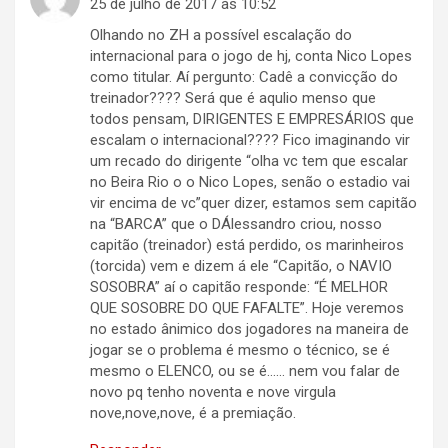
25 de julho de 2017 às 10:52
Olhando no ZH a possível escalação do
internacional para o jogo de hj, conta Nico Lopes
como titular. Aí pergunto: Cadê a convicção do
treinador???? Será que é aqulio menso que
todos pensam, DIRIGENTES E EMPRESÁRIOS que
escalam o internacional???? Fico imaginando vir
um recado do dirigente “olha vc tem que escalar
no Beira Rio o o Nico Lopes, senão o estadio vai
vir encima de vc”quer dizer, estamos sem capitão
na “BARCA” que o DÁlessandro criou, nosso
capitão (treinador) está perdido, os marinheiros
(torcida) vem e dizem á ele “Capitão, o NAVIO
SOSOBRA” aí o capitão responde: “É MELHOR
QUE SOSOBRE DO QUE FAFALTE”. Hoje veremos
no estado ânimico dos jogadores na maneira de
jogar se o problema é mesmo o técnico, se é
mesmo o ELENCO, ou se é…… nem vou falar de
novo pq tenho noventa e nove virgula
nove,nove,nove, é a premiação.