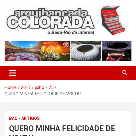
Skip
to
content
O Beira-Rio da Internet
Arquibancada Colorada
Home
2017
julho
25
QUERO MINHA FELICIDADE DE VOLTA!
BAC - ARTIGOS
QUERO MINHA FELICIDADE DE