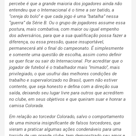
percebe é que a grande maioria dos jogadores ainda não
entendeu que o Internacional é o time a ser batido, a
“cereja do bolo” e que cada jogo é uma “batalha” nessa
“guerra” da Série B. Ou o grupo de jogadores assume essa
postura, mais combativa, com maior ou igual empenho
dos adversários, para que a sua qualificação possa fazer a
diferença, ou essa pressão, quase insuportável,
permanecerá até o final do campeonato. É simplesmente
e somente uma questão de escolha, assim como definir
se quer ficar ou sair do Internacional. Por acreditar que o
jogador de futebol é o trabalhador mais “mimado”, mais
privilegiado, o que usufrui das melhores condições de
trabalho e supervalorizado no Brasil, quem não estiver
contente, que seja honesto e defina com a direção sua
saída, deixando seu lugar livre para outros que acreditem
no clube, em seus objetivos e que queiram suar e honrar a
camisa Colorada.
Em relação ao torcedor Colorado, salvo o comportamento
de uma minoria insignificante de falsos torcedores, que
vieram a praticar algumas ações condenáveis para uma
torcida de um grande clube, tem demonstrado seu amor e