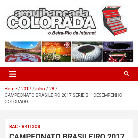
Skip
to
content
O Beira-Rio da Internet
Arquibancada Colorada
Home
2017
julho
28
CAMPEONATO BRASILEIRO 2017 SÉRIE B – DESEMPENHO
COLORADO
BAC - ARTIGOS
CAMPEONATO BRASILEIRO 2017