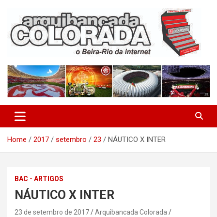
Skip
to
content
O Beira-Rio da Internet
Arquibancada Colorada
Home
2017
setembro
23
NÁUTICO X INTER
BAC - ARTIGOS
NÁUTICO X INTER
23 de setembro de 2017
Arquibancada Colorada