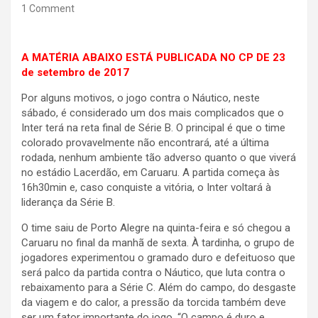
1 Comment
A MATÉRIA ABAIXO ESTÁ PUBLICADA NO CP DE 23
de setembro de 2017
Por alguns motivos, o jogo contra o Náutico, neste
sábado, é considerado um dos mais complicados que o
Inter terá na reta final de Série B. O principal é que o time
colorado provavelmente não encontrará, até a última
rodada, nenhum ambiente tão adverso quanto o que viverá
no estádio Lacerdão, em Caruaru. A partida começa às
16h30min e, caso conquiste a vitória, o Inter voltará à
liderança da Série B.
O time saiu de Porto Alegre na quinta-feira e só chegou a
Caruaru no final da manhã de sexta. À tardinha, o grupo de
jogadores experimentou o gramado duro e defeituoso que
será palco da partida contra o Náutico, que luta contra o
rebaixamento para a Série C. Além do campo, do desgaste
da viagem e do calor, a pressão da torcida também deve
ser um fator importante do jogo. “O campo é duro e