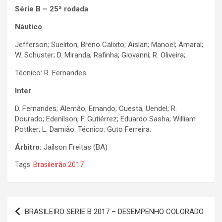
Série B – 25ª rodada
Náutico
Jefferson; Sueliton; Breno Calixto; Aislan; Manoel; Amaral;
W. Schuster; D. Miranda; Rafinha; Giovanni; R. Oliveira;
Técnico: R. Fernandes.
Inter
D. Fernandes; Alemão; Ernando; Cuesta; Uendel; R.
Dourado; Edenílson; F. Gutiérrez; Eduardo Sasha; William
Pottker; L. Damião. Técnico: Guto Ferreira.
Árbitro:
Jaílson Freitas (BA)
Tags:
Brasileirão 2017
Navegação
BRASILEIRO SERIE B 2017 – DESEMPENHO COLORADO
de