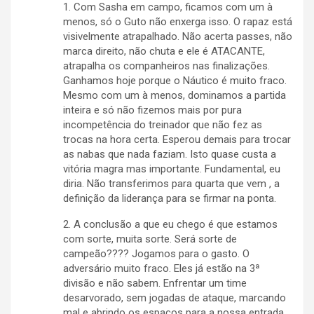
1. Com Sasha em campo, ficamos com um à
menos, só o Guto não enxerga isso. O rapaz está
visivelmente atrapalhado. Não acerta passes, não
marca direito, não chuta e ele é ATACANTE,
atrapalha os companheiros nas finalizações.
Ganhamos hoje porque o Náutico é muito fraco.
Mesmo com um à menos, dominamos a partida
inteira e só não fizemos mais por pura
incompetência do treinador que não fez as
trocas na hora certa. Esperou demais para trocar
as nabas que nada faziam. Isto quase custa a
vitória magra mas importante. Fundamental, eu
diria. Não transferimos para quarta que vem , a
definição da liderança para se firmar na ponta.
2. A conclusão a que eu chego é que estamos
com sorte, muita sorte. Será sorte de
campeão???? Jogamos para o gasto. O
adversário muito fraco. Eles já estão na 3ª
divisão e não sabem. Enfrentar um time
desarvorado, sem jogadas de ataque, marcando
mal e abrindo os espaços para a nossa entrada,