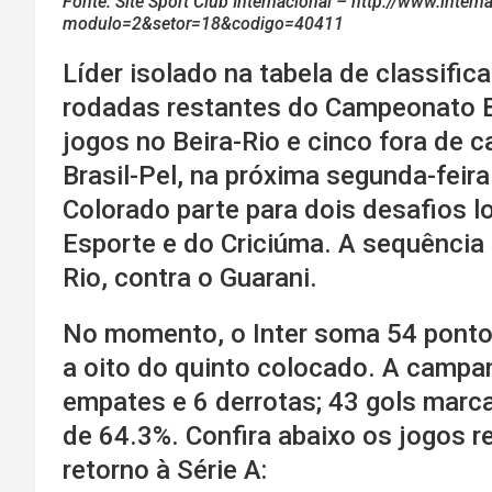
Fonte: Site Sport Club Internacional – http://www.inter
modulo=2&setor=18&codigo=40411
Líder isolado na tabela de classific
rodadas restantes do Campeonato Br
jogos no Beira-Rio e cinco fora de 
Brasil-Pel, na próxima segunda-feira
Colorado parte para dois desafios l
Esporte e do Criciúma. A sequência d
Rio, contra o Guarani.
No momento, o Inter soma 54 pontos,
a oito do quinto colocado. A campan
empates e 6 derrotas; 43 gols marc
de 64.3%. Confira abaixo os jogos r
retorno à Série A: