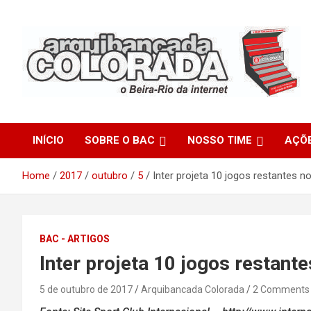
Skip
to
content
O Beira-Rio da Internet
Arquibancada Colorada
INÍCIO
SOBRE O BAC
NOSSO TIME
AÇÕ
Home
2017
outubro
5
Inter projeta 10 jogos restantes no
BAC - ARTIGOS
Inter projeta 10 jogos restante
5 de outubro de 2017
Arquibancada Colorada
2 Comments