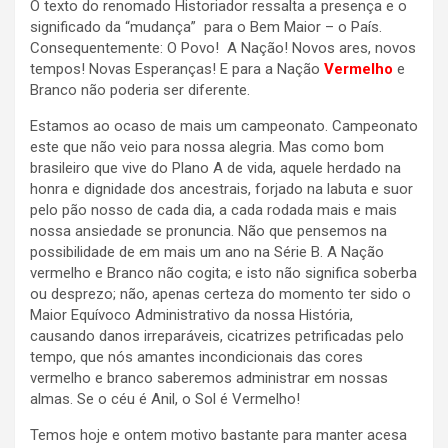
O texto do renomado Historiador ressalta a presença e o
significado da “mudança” para o Bem Maior – o País.
Consequentemente: O Povo! A Nação! Novos ares, novos
tempos! Novas Esperanças! E para a Nação
Vermelho
e
Branco não poderia ser diferente.
Estamos ao ocaso de mais um campeonato. Campeonato
este que não veio para nossa alegria. Mas como bom
brasileiro que vive do Plano A de vida, aquele herdado na
honra e dignidade dos ancestrais, forjado na labuta e suor
pelo pão nosso de cada dia, a cada rodada mais e mais
nossa ansiedade se pronuncia. Não que pensemos na
possibilidade de em mais um ano na Série B. A Nação
vermelho e Branco não cogita; e isto não significa soberba
ou desprezo; não, apenas certeza do momento ter sido o
Maior Equívoco Administrativo da nossa História,
causando danos irreparáveis, cicatrizes petrificadas pelo
tempo, que nós amantes incondicionais das cores
vermelho e branco saberemos administrar em nossas
almas. Se o céu é Anil, o Sol é Vermelho!
Temos hoje e ontem motivo bastante para manter acesa