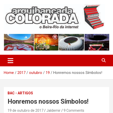
Skip
to
content
O Beira-Rio da Internet
Arquibancada Colorada
Home
2017
outubro
19
Honremos nossos Símbolos!
BAC - ARTIGOS
Honremos nossos Símbolos!
19 de outubro de 2017
Jaldemir
9 Comments