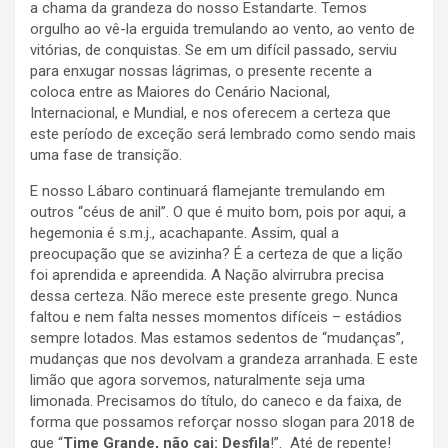
a chama da grandeza do nosso Estandarte. Temos
orgulho ao vê-la erguida tremulando ao vento, ao vento de
vitórias, de conquistas. Se em um difícil passado, serviu
para enxugar nossas lágrimas, o presente recente a
coloca entre as Maiores do Cenário Nacional,
Internacional, e Mundial, e nos oferecem a certeza que
este período de exceção será lembrado como sendo mais
uma fase de transição.
E nosso Lábaro continuará flamejante tremulando em
outros “céus de anil”. O que é muito bom, pois por aqui, a
hegemonia é s.m.j., acachapante. Assim, qual a
preocupação que se avizinha? É a certeza de que a lição
foi aprendida e apreendida. A Nação alvirrubra precisa
dessa certeza. Não merece este presente grego. Nunca
faltou e nem falta nesses momentos difíceis – estádios
sempre lotados. Mas estamos sedentos de “mudanças”,
mudanças que nos devolvam a grandeza arranhada. E este
limão que agora sorvemos, naturalmente seja uma
limonada. Precisamos do título, do caneco e da faixa, de
forma que possamos reforçar nosso slogan para 2018 de
que “
Time Grande, não cai: Desfila
!”. Até de repente!