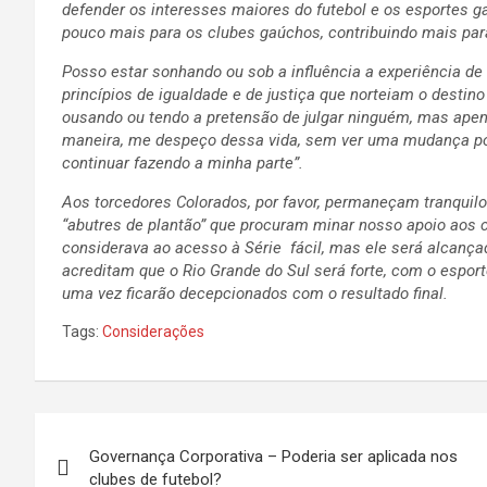
defender os interesses maiores do futebol e os esportes g
pouco mais para os clubes gaúchos, contribuindo mais par
Posso estar sonhando ou sob a influência a experiência d
princípios de igualdade e de justiça que norteiam o desti
ousando ou tendo a pretensão de julgar ninguém, mas apen
maneira, me despeço dessa vida, sem ver uma mudança posit
continuar fazendo a minha parte”.
Aos torcedores Colorados, por favor, permaneçam tranquilo
“abutres de plantão” que procuram minar nosso apoio aos 
considerava ao acesso à Série fácil, mas ele será alcanç
acreditam que o Rio Grande do Sul será forte, com o espo
uma vez ficarão decepcionados com o resultado final.
Tags:
Considerações
Navegação
Governança Corporativa – Poderia ser aplicada nos
de
clubes de futebol?