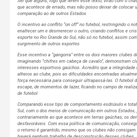
Sei que alguns, logo que lerem esse texto, virão com o ch
que acontece de errado, mas não posso deixar de colocar 
comparação ao de outros Estados.
O incentivo ao conflito “on off” no futebol, restringindo o
enaltecer um e desmerecer o outro, criando conflitos e cri
esporte no Rio Grande do Sul, não só no futebol, assim com
surgimento de outros esportes.
Esse incentivo a “gangorra” entre os dois maiores clubes do
imaginando “chifres em cabeça de cavalo”, demonstram clar
interesses esportivos gaúchos. Acredito que a integridade
alheios ao clube, pois as dificuldades encontradas atualme
força necessária para conseguir ultrapassá-las. O futebol d
escape, de momentos de lazer, ficando no campo de realiza
de futebol.
Comparando esse tipo de comportamento esdrúxulo e totalm
Sul, com o dos meios de comunicação em outros Estados, p
contrariamente ao que acontece em terras gaúchas, os d
desfavoráveis. Com essa política de comunicação, conseg
o retorno é garantido, mesmo que os clubes não consigam t
haverá nenhum trabalho de desconstrução desses clubes.