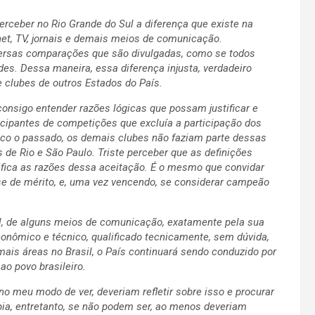
erceber no Rio Grande do Sul a diferença que existe na
net, TV, jornais e demais meios de comunicação.
iversas comparações que são divulgadas, como se todos
s. Dessa maneira, essa diferença injusta, verdadeiro
 clubes de outros Estados do País.
onsigo entender razões lógicas que possam justificar e
icipantes de competições que excluía a participação dos
co o passado, os demais clubes não faziam parte dessas
s de Rio e São Paulo. Triste perceber que as definições
fica as razões dessa aceitação. É o mesmo que convidar
se de mérito, e, uma vez vencendo, se considerar campeão
el, de alguns meios de comunicação, exatamente pela sua
onômico e técnico, qualificado tecnicamente, sem dúvida,
ais áreas no Brasil, o País continuará sendo conduzido por
ao povo brasileiro.
o meu modo de ver, deveriam refletir sobre isso e procurar
ia, entretanto, se não podem ser, ao menos deveriam