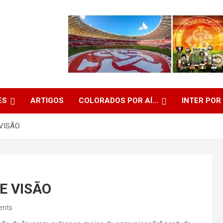
ES
ARTIGOS
COLORADOS POR AÍ…
INTER POR
VISÃO
E VISÃO
ents