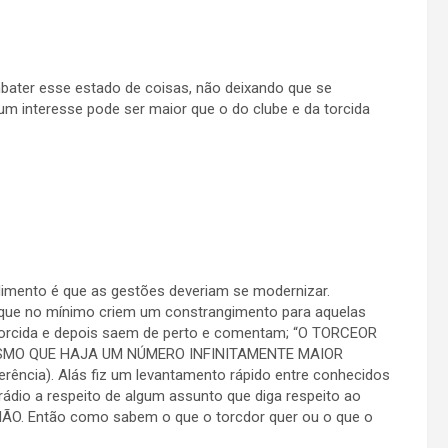
bater esse estado de coisas, não deixando que se
m interesse pode ser maior que o do clube e da torcida
mento é que as gestões deveriam se modernizar.
que no mínimo criem um constrangimento para aquelas
 torcida e depois saem de perto e comentam; “O TORCEOR
SMO QUE HAJA UM NÚMERO INFINITAMENTE MAIOR
ência). Alás fiz um levantamento rápido entre conhecidos
rádio a respeito de algum assunto que diga respeito ao
ÃO. Então como sabem o que o torcdor quer ou o que o