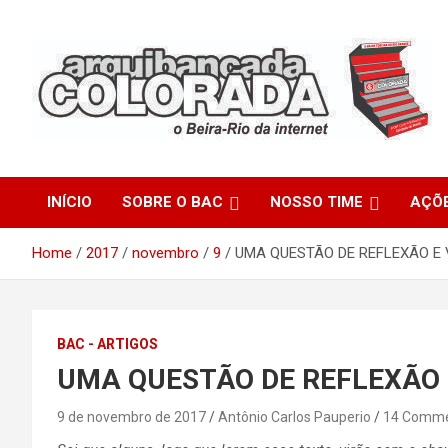
Skip
to
content
O Beira-Rio da Internet
Arquibancada Colorada
INÍCIO
SOBRE O BAC
NOSSO TIME
AÇÕ
Home
2017
novembro
9
UMA QUESTÃO DE REFLEXÃO E 
BAC - ARTIGOS
UMA QUESTÃO DE REFLEXÃO 
9 de novembro de 2017
Antônio Carlos Pauperio
14 Comm