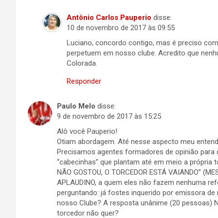
Antônio Carlos Pauperio
disse:
10 de novembro de 2017 às 09:55
Luciano, concordo contigo, mas é preciso com
perpetuem em nosso clube. Acredito que nenhu
Colorada.
Responder
Paulo Melo
disse:
9 de novembro de 2017 às 15:25
Alô você Pauperio!
Otiam abordagem. Até nesse aspecto meu entendi
Precisamos agentes formadores de opinião para 
“cabecinhas” que plantam até em meio a própria
NÃO GOSTOU, O TORCEDOR ESTÁ VAIANDO” (ME
APLAUDINO, a quem eles não fazem nenhuma refer
perguntando: já fostes inquerido por emissora de 
nosso Clube? A resposta unânime (20 pessoas) N
torcedor não quer?