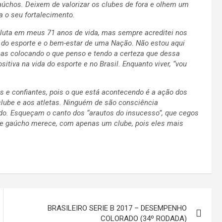
aúchos. Deixem de valorizar os clubes de fora e olhem um
a o seu fortalecimento.
e luta em meus 71 anos de vida, mas sempre acreditei nos
no do esporte e o bem-estar de uma Nação. Não estou aqui
as colocando o que penso e tendo a certeza que dessa
iva na vida do esporte e no Brasil. Enquanto viver, “vou
s e confiantes, pois o que está acontecendo é a ação dos
clube e aos atletas. Ninguém de são consciência
ado. Esqueçam o canto dos “arautos do insucesso”, que cegos
rte gaúcho merece, com apenas um clube, pois eles mais
BRASILEIRO SERIE B 2017 – DESEMPENHO
COLORADO (34º RODADA)