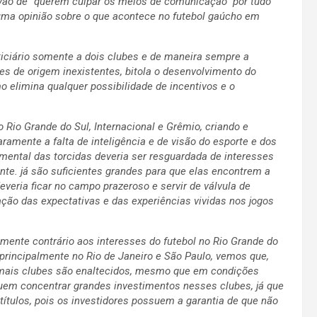
avão de “querem culpar os meios de comunicação” por tudo
uma opinião sobre o que acontece no futebol gaúcho em
 noticiário somente a dois clubes e de maneira sempre a
ses de origem inexistentes, bitola o desenvolvimento do
o elimina qualquer possibilidade de incentivos e o
 Rio Grande do Sul, Internacional e Grêmio, criando e
amente a falta de inteligência e de visão do esporte e dos
 mental das torcidas deveria ser resguardada de interesses
nte. já são suficientes grandes para que elas encontrem a
everia ficar no campo prazeroso e servir de válvula de
ção das expectativas e das experiências vividas nos jogos
ente contrário aos interesses do futebol no Rio Grande do
rincipalmente no Rio de Janeiro e São Paulo, vemos que,
emais clubes são enaltecidos, mesmo que em condições
uem concentrar grandes investimentos nesses clubes, já que
ítulos, pois os investidores possuem a garantia de que não