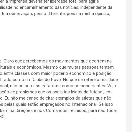
 a Imprensa deveria ter liberdade total para agir e
ialidade no encaminhamento das notícias, independente da
 tua observação, penso diferente, pois na minha opinião,
e. Claro que percebemos os movimentos que ocorrem na
culturais e econômicos. Mesmo que muitas pessoas tentem
do entre classes com maior poderio econômico e posição
embrado como um Clube do Povo. No que se refere à realidade
ional, não coloco esses fatores como preponderantes. Vejo
cação de problemas que os analistas leigos de futebol, em
o. Eu não me canso de citar exemplos de atletas que não
pelas quais estão empregados no Internacional. Se isso
mbém na Direções e nos Comandos Técnicos, para não focar
SC.