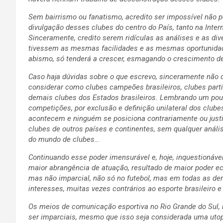
Sem bairrismo ou fanatismo, acredito ser impossível não p
divulgação desses clubes do centro do País, tanto na Inter
Sinceramente, credito serem ridículas as análises e as d
tivessem as mesmas facilidades e as mesmas oportunidade
abismo, só tenderá a crescer, esmagando o crescimento de
Caso haja dúvidas sobre o que escrevo, sinceramente não c
considerar como clubes campeões brasileiros, clubes part
demais clubes dos Estados brasileiros. Lembrando um pou
competições, por exclusão e definição unilateral dos clube
acontecem e ninguém se posiciona contrariamente ou justi
clubes de outros países e continentes, sem qualquer análi
do mundo de clubes…
Continuando esse poder imensurável e, hoje, inquestionáv
maior abrangência de atuação, resultado de maior poder ec
mas não imparcial, não só no futebol, mas em todas as dem
interesses, muitas vezes contrários ao esporte brasileiro e 
Os meios de comunicação esportiva no Rio Grande do Sul, n
ser imparciais, mesmo que isso seja considerada uma utop