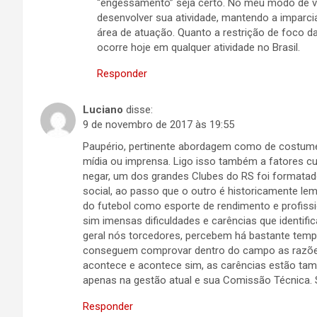
“engessamento” seja certo. No meu modo de ver,
desenvolver sua atividade, mantendo a imparc
área de atuação. Quanto a restrição de foco da
ocorre hoje em qualquer atividade no Brasil.
Responder
Luciano
disse:
9 de novembro de 2017 às 19:55
Paupério, pertinente abordagem como de costum
mídia ou imprensa. Ligo isso também a fatores 
negar, um dos grandes Clubes do RS foi formata
social, ao passo que o outro é historicamente l
do futebol como esporte de rendimento e profiss
sim imensas dificuldades e carências que identifi
geral nós torcedores, percebem há bastante temp
conseguem comprovar dentro do campo as razões 
acontece e acontece sim, as carências estão ta
apenas na gestão atual e sua Comissão Técnica. 
Responder