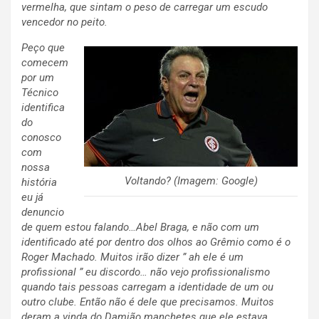
vermelha, que sintam o peso de carregar um escudo
vencedor no peito.
Peço que
comecem
por um
Técnico
identifica
do
conosco
com
nossa
Voltando? (Imagem: Google)
história
eu já
denuncio
de quem estou falando…Abel Braga, e não com um
identificado até por dentro dos olhos ao Grêmio como é o
Roger Machado. Muitos irão dizer ” ah ele é um
profissional ” eu discordo… não vejo profissionalismo
quando tais pessoas carregam a identidade de um ou
outro clube. Então não é dele que precisamos. Muitos
deram a vinda do Damião manchetes que ele estava