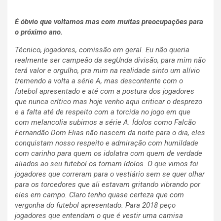
É óbvio que voltamos mas com muitas preocupações para
o próximo ano.
Técnico, jogadores, comissão em geral. Eu não queria
realmente ser campeão da segUnda divisão, para mim não
terá valor e orgulho, pra mim na realidade sinto um alívio
tremendo a volta a série A, mas descontente com o
futebol apresentado e até com a postura dos jogadores
que nunca crítico mas hoje venho aqui criticar o desprezo
e a falta até de respeito com a torcida no jogo em que
com melancolia subimos a série A. Ídolos como Falcão
Fernandão Dom Elias não nascem da noite para o dia, eles
conquistam nosso respeito e admiração com humildade
com carinho para quem os idolatra com quem de verdade
aliados ao seu futebol os tornam ídolos. O que vimos foi
jogadores que correram para o vestiário sem se quer olhar
para os torcedores que ali estavam gritando vibrando por
eles em campo. Claro tenho quase certeza que com
vergonha do futebol apresentado. Para 2018 peço
jogadores que entendam o que é vestir uma camisa