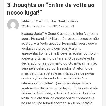
3 thoughts on “
Enfim de volta ao
nosso lugar!
”
jaldemir Candido dos Santos
disse:
22 de novembro de 2017 às 20:59
E agora José? A Série B acabou, o Inter Voltou, e
agora Fernanda? O título não veio, o torcedor não
gostou, e a festa acabou. Fernanda: agora que o
verdadeiro problema começa. A última
apresentação na Série B deverá revelar, como um
Iceberg, o tamanho da tarefa. O desgaste está
declarado. O reerguimento do Gigante, s.m.j., não
será pela definição do Treinador. O retorno de
mais de trinta atletas e as indicações de novas
contratações de certa forma definirão “os
interésses do clube”. Quanto ao Roger fica o
sentimento da triste recordação do incontestado
Treinador Gremista, o Senhor Oswaldo Azzarini
Rolla, que em final de campeonato comandava
nossa equipe num fragoroso 4 x 0 no Estádio