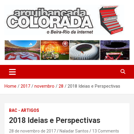
Skip
to
content
O Beira-Rio da Internet
Arquibancada Colorada
Home
2017
novembro
28
2018 Ideias e Perspectivas
BAC - ARTIGOS
2018 Ideias e Perspectivas
28 de novembro de 2017
Naladar Santos
13 Comments