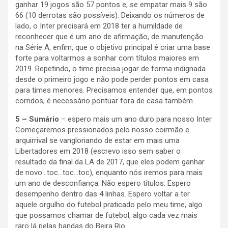
ganhar 19 jogos são 57 pontos e, se empatar mais 9 são
66 (10 derrotas são possíveis). Deixando os números de
lado, o Inter precisará em 2018 ter a humildade de
reconhecer que é um ano de afirmação, de manutenção
na Série A, enfim, que o objetivo principal é criar uma base
forte para voltarmos a sonhar com títulos maiores em
2019. Repetindo, o time precisa jogar de forma indignada
desde o primeiro jogo e não pode perder pontos em casa
para times menores. Precisamos entender que, em pontos
corridos, é necessário pontuar fora de casa também.
5 – Sumário
– espero mais um ano duro para nosso Inter.
Começaremos pressionados pelo nosso coirmão e
arquirrival se vangloriando de estar em mais uma
Libertadores em 2018 (escrevo isso sem saber o
resultado da final da LA de 2017, que eles podem ganhar
de novo…toc…toc…toc), enquanto nós iremos para mais
um ano de desconfiança. Não espero títulos. Espero
desempenho dentro das 4 linhas. Espero voltar a ter
aquele orgulho do futebol praticado pelo meu time, algo
que possamos chamar de futebol, algo cada vez mais
raro lá pelas bandas do Beira Rio.