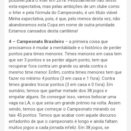
possível para o Inter em 2018. Pessoalmente não tenho
esta expectativa, mas pelas ambições de um clube como
o Inter e pela fórmula do Campeonato, é um título viável.
Minha expectativa, pois, é que, pelo menos desta vez, não
abandonemos esta Copa em nome de outra prioridade.
Estamos cansados desta cantilena!
4 – Campeonato Brasileiro
– a primeira coisa que
precisamos é mudar a mentalidade e o histórico de perder
pontos para times menores. Times menores em casa tem
que ser 3 pontos e se perder algum ponto, tem que
recuperar fora contra um grande ou ainda contra o
mesmo time menor. Enfim, contra times menores tem que
fazer no mínimo 4 pontos (3 em casa e 1 fora). Contra
times grandes trocar pontos (3 em casa e 0 fora). Em
sumário, temos que ganhar metade dos 38 jogos e
empatar alguns. Se conseguir isso, vamos beliscar uma
vaga na LA, o que seria um grande prêmio na volta. Assim
sendo, temos que começar o Campeonato mirando os
tais 45 pontos. Temos que acabar com aquele discurso
enfadonho de que o campeonato é longo e ainda faltam
muitos jogos a cada jornada infeliz. Em 38 jogos, se