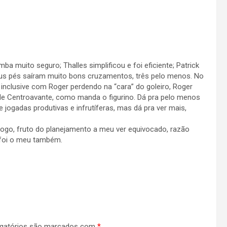
ba muito seguro; Thalles simplificou e foi eficiente; Patrick
s pés saíram muito bons cruzamentos, três pelo menos. No
 inclusive com Roger perdendo na “cara” do goleiro, Roger
 de Centroavante, como manda o figurino. Dá pra pelo menos
 jogadas produtivas e infrutíferas, mas dá pra ver mais,
jogo, fruto do planejamento a meu ver equivocado, razão
a foi o meu também.
gatórios são marcados com
*