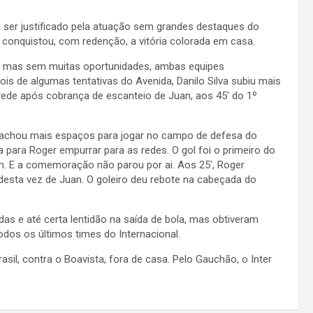
ia ser justificado pela atuação sem grandes destaques do
conquistou, com redenção, a vitória colorada em casa.
la, mas sem muitas oportunidades, ambas equipes
is de algumas tentativas do Avenida, Danilo Silva subiu mais
rede após cobrança de escanteio de Juan, aos 45′ do 1º
e achou mais espaços para jogar no campo de defesa do
a para Roger empurrar para as redes. O gol foi o primeiro do
im. E a comemoração não parou por ai. Aos 25′, Roger
desta vez de Juan. O goleiro deu rebote na cabeçada do
as e até certa lentidão na saída de bola, mas obtiveram
dos os últimos times do Internacional.
asil, contra o Boavista, fora de casa. Pelo Gauchão, o Inter