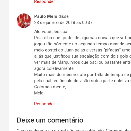
Responder
Paulo Melo
disse:
28 de janeiro de 2018 às 00:37
Alô você Jéssica!
Pois olha que gostei de algumas coisas que vi. Lom
jogou tão sómente no segundo tempo mas de seu
meio gostei do Juan pelas diversas “pifadas” uma
alIás que justificou sua escalação com dois gols
ver mais de Marquinhos que oscilou bastante entre
agora coletivamente…
Muito mais do mesmo, até por falta de tempo de 
pela qual teu ângulo de visão sob a parte coletiv
Colorada mente,
Melo
Responder
Deixe um comentário
O seu endereço de e-mail não será publicado.
Campos obri