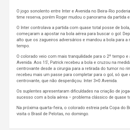
O jogo sonolento entre Inter e Avenida no Beira-Rio poder
time reserva, porém Roger mudou o panorama da partida e 
O Inter controlava a partida com quase total posse de bo
começaram a apostar na bola aérea para buscar o gol. Depo
alto que os zagueiros adversários e mandou a bola para a 
tempo.
O colorado veio com mais tranquilidade para o 2º tempo 
Avenida. Aos 15′, Patrick recebeu a bola e cruzou na medid
centrovante desde a cirurgia para a retirada do tumor no r
recebeu mais um passe para completar para o gol, só que 
centrovante, que não desperdiçou. Inter 3×0 Avenida.
Os suplentes apresentaram dificuldades na criação de jogad
sucesso com a bola aérea – problema clássico de quase to
Na próxima quarta-feira, o colorado estreia pela Copa do Br
visita o Brasil de Pelotas, no domingo.