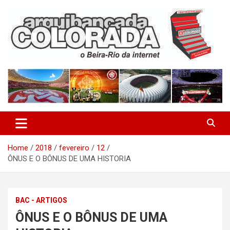
Skip
to
content
O Beira-Rio da Internet
Arquibancada Colorada
Home
2018
fevereiro
12
ÔNUS E O BÔNUS DE UMA HISTORIA
BAC - ARTIGOS
ÔNUS E O BÔNUS DE UMA