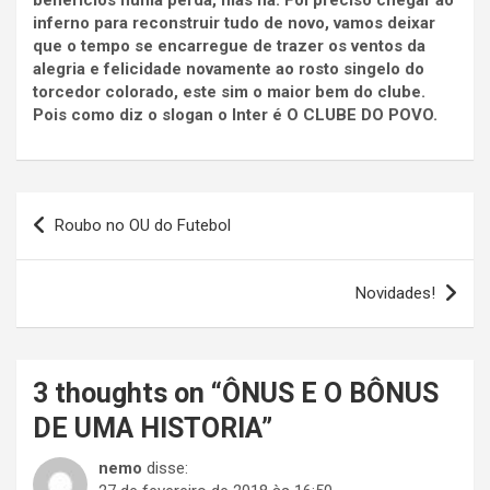
benefícios numa perda, mas há. Foi preciso chegar ao
inferno para reconstruir tudo de novo, vamos deixar
que o tempo se encarregue de trazer os ventos da
alegria e felicidade novamente ao rosto singelo do
torcedor colorado, este sim o maior bem do clube.
Pois como diz o slogan o Inter é O CLUBE DO POVO.
Navegação
Roubo no OU do Futebol
de
Post
Novidades!
3 thoughts on “
ÔNUS E O BÔNUS
DE UMA HISTORIA
”
nemo
disse: