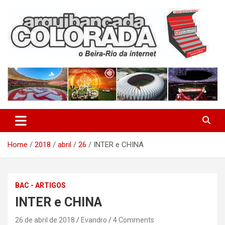
Skip
to
content
O Beira-Rio da Internet
Arquibancada Colorada
Home
2018
abril
26
INTER e CHINA
BAC - ARTIGOS
INTER e CHINA
26 de abril de 2018
Evandro
4 Comments