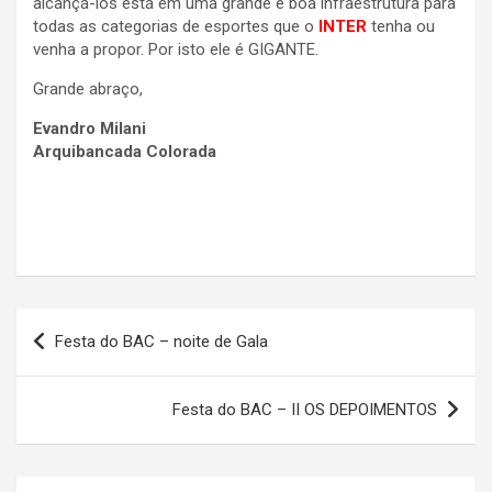
alcançá-los está em uma grande e boa infraestrutura para
todas as categorias de esportes que o
INTER
tenha ou
venha a propor. Por isto ele é GIGANTE.
Grande abraço,
Evandro Milani
Arquibancada Colorada
Navegação
Festa do BAC – noite de Gala
de
Post
Festa do BAC – II OS DEPOIMENTOS