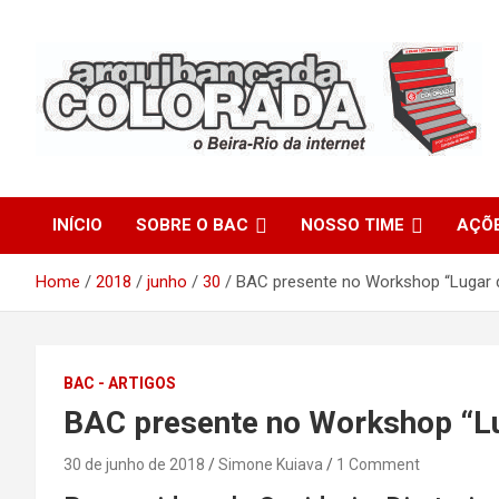
Skip
to
content
O Beira-Rio da Internet
Arquibancada Colorada
INÍCIO
SOBRE O BAC
NOSSO TIME
AÇÕ
Home
2018
junho
30
BAC presente no Workshop “Lugar d
BAC - ARTIGOS
BAC presente no Workshop “Lu
30 de junho de 2018
Simone Kuiava
1 Comment