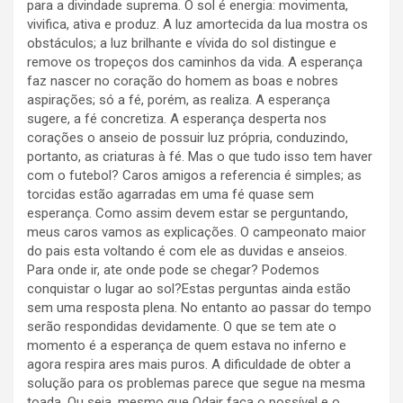
para a divindade suprema. O sol é energia: movimenta,
vivifica, ativa e produz. A luz amortecida da lua mostra os
obstáculos; a luz brilhante e vívida do sol distingue e
remove os tropeços dos caminhos da vida. A esperança
faz nascer no coração do homem as boas e nobres
aspirações; só a fé, porém, as realiza. A esperança
sugere, a fé concretiza. A esperança desperta nos
corações o anseio de possuir luz própria, conduzindo,
portanto, as criaturas à fé. Mas o que tudo isso tem haver
com o futebol? Caros amigos a referencia é simples; as
torcidas estão agarradas em uma fé quase sem
esperança. Como assim devem estar se perguntando,
meus caros vamos as explicações. O campeonato maior
do pais esta voltando é com ele as duvidas e anseios.
Para onde ir, ate onde pode se chegar? Podemos
conquistar o lugar ao sol?Estas perguntas ainda estão
sem uma resposta plena. No entanto ao passar do tempo
serão respondidas devidamente. O que se tem ate o
momento é a esperança de quem estava no inferno e
agora respira ares mais puros. A dificuldade de obter a
solução para os problemas parece que segue na mesma
toada. Ou seja, mesmo que Odair faca o possível e o