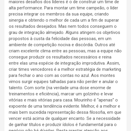
maiores desafios dos líderes é o de construir um time de
alta performance. Para montar um time campeão, o líder
precisa integrar os membros da sua equipe, criando
sinergia e obtendo o melhor de cada um a fim de superar
os resultados desejados. Mas nem todos conseguem o
grau de integração almejado. Alguns atingem os objetivos
propostos à custa da felicidade das pessoas, em um
ambiente de competição nociva e discórdia. Outros até
criam excelente clima entre as pessoas, mas a equipe não
consegue produzir os resultados necessários e reina
entre elas uma espécie de integração improdutiva. Assim,
criar times vencedores é a melhor estratégia de marketing
para fechar o ano com as contas no azul. Aos montes
vimos surgir equipes talhadas para não perder e anular o
talento. Com sorte (na verdade uma dose enorme de
treinamentos e eficiência), marcar um golzinho e levar
vitórias e mais vitórias para casa. Mourinho é “apenas” o
expoente de uma tendência evidente. Melhor, é a melhor e
mais bem sucedida representação dessa filosofia, em que
vencer está acima de qualquer encanto. Se a necessidade
de ganhar títulos e produzir ídolos é fundamental para o
negócio não há dúvidas. Resta prestar atenção aos