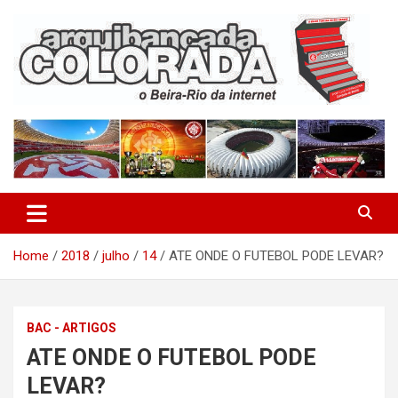
Skip
to
content
O Beira-Rio da Internet
Arquibancada Colorada
Home
2018
julho
14
ATE ONDE O FUTEBOL PODE LEVAR?
BAC - ARTIGOS
ATE ONDE O FUTEBOL PODE
LEVAR?