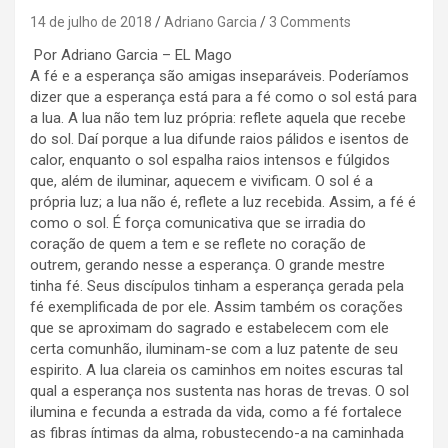
14 de julho de 2018
Adriano Garcia
3 Comments
Por Adriano Garcia – EL Mago
A fé e a esperança são amigas inseparáveis. Poderíamos
dizer que a esperança está para a fé como o sol está para
a lua. A lua não tem luz própria: reflete aquela que recebe
do sol. Daí porque a lua difunde raios pálidos e isentos de
calor, enquanto o sol espalha raios intensos e fúlgidos
que, além de iluminar, aquecem e vivificam. O sol é a
própria luz; a lua não é, reflete a luz recebida. Assim, a fé é
como o sol. É força comunicativa que se irradia do
coração de quem a tem e se reflete no coração de
outrem, gerando nesse a esperança. O grande mestre
tinha fé. Seus discípulos tinham a esperança gerada pela
fé exemplificada de por ele. Assim também os corações
que se aproximam do sagrado e estabelecem com ele
certa comunhão, iluminam-se com a luz patente de seu
espirito. A lua clareia os caminhos em noites escuras tal
qual a esperança nos sustenta nas horas de trevas. O sol
ilumina e fecunda a estrada da vida, como a fé fortalece
as fibras íntimas da alma, robustecendo-a na caminhada