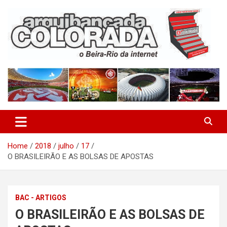
Skip
to
content
O Beira-Rio da Internet
Arquibancada Colorada
Home
2018
julho
17
O BRASILEIRÃO E AS BOLSAS DE APOSTAS
BAC - ARTIGOS
O BRASILEIRÃO E AS BOLSAS DE