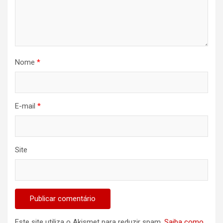
Nome
*
E-mail
*
Site
Este site utiliza o Akismet para reduzir spam.
Saiba como