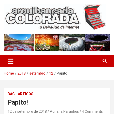
Skip
to
content
O Beira-Rio da Internet
Arquibancada Colorada
Home
2018
setembro
12
Papito!
BAC - ARTIGOS
Papito!
12 de setembro de 2018
Adriana Paranhos
4 Comments