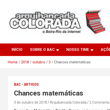
Skip
to
content
O Beira-Rio da Internet
Arquibancada Colorada
INÍCIO
SOBRE O BAC
NOSSO TIME
AÇÕ
Home
2018
outubro
3
Chances matemáticas
BAC - ARTIGOS
Chances matemáticas
3 de outubro de 2018
Arquibancada Colorada
2 Comments