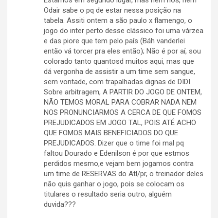
Estamos em segundo lugar, mas nem nós, nem
Odair sabe o pq de estar nessa posição na
tabela. Assiti ontem a são paulo x flamengo, o
jogo do inter perto desse clássico foi uma várzea
e das piore que tem pelo país (Báh vanderlei
então vá torcer pra eles então); Não é por aí, sou
colorado tanto quantosd muitos aqui, mas que
dá vergonha de assistir a um time sem sangue,
sem vontade, com trapalhadas dignas de DIDI.
Sobre arbitragem, A PARTIR DO JOGO DE ONTEM,
NÃO TEMOS MORAL PARA COBRAR NADA NEM
NOS PRONUNCIARMOS A CERCA DE QUE FOMOS
PREJUDICADOS EM JOGO TAL, POIS ATÉ ACHO
QUE FOMOS MAIS BENEFICIADOS DO QUE
PREJUDICADOS. Dizer que o time foi mal pq
faltou Dourado e Edenilson é por que estmos
perdidos mesmo,e vejam bem jogamos contra
um time de RESERVAS do Atl/pr, o treinador deles
não quis ganhar o jogo, pois se colocam os
titulares o resultado seria outro, alguém
duvida???