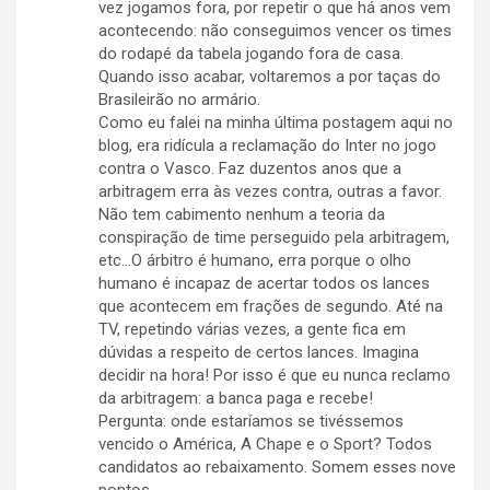
vez jogamos fora, por repetir o que há anos vem
acontecendo: não conseguimos vencer os times
do rodapé da tabela jogando fora de casa.
Quando isso acabar, voltaremos a por taças do
Brasileirão no armário.
Como eu falei na minha última postagem aqui no
blog, era ridícula a reclamação do Inter no jogo
contra o Vasco. Faz duzentos anos que a
arbitragem erra às vezes contra, outras a favor.
Não tem cabimento nenhum a teoria da
conspiração de time perseguido pela arbitragem,
etc…O árbitro é humano, erra porque o olho
humano é incapaz de acertar todos os lances
que acontecem em frações de segundo. Até na
TV, repetindo várias vezes, a gente fica em
dúvidas a respeito de certos lances. Imagina
decidir na hora! Por isso é que eu nunca reclamo
da arbitragem: a banca paga e recebe!
Pergunta: onde estaríamos se tivéssemos
vencido o América, A Chape e o Sport? Todos
candidatos ao rebaixamento. Somem esses nove