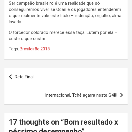
Ser campeão brasileiro é uma realidade que só
conseguiremos viver se Odair e os jogadores entenderem
o que realmente vale este título – redenção, orgulho, alma
lavada.
O torcedor colorado merece essa taça. Lutem por ela –
custe o que custar.
Tags:
Brasileirão 2018
Navegação
Reta Final
de
Post
Internacional, Tchê agarra neste G4!!!
17 thoughts on “
Bom resultado x
péssimo desempenho
”