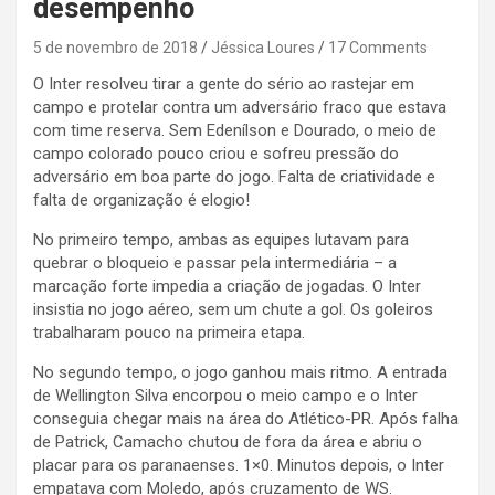
desempenho
5 de novembro de 2018
Jéssica Loures
17 Comments
O Inter resolveu tirar a gente do sério ao rastejar em
campo e protelar contra um adversário fraco que estava
com time reserva. Sem Edenílson e Dourado, o meio de
campo colorado pouco criou e sofreu pressão do
adversário em boa parte do jogo. Falta de criatividade e
falta de organização é elogio!
No primeiro tempo, ambas as equipes lutavam para
quebrar o bloqueio e passar pela intermediária – a
marcação forte impedia a criação de jogadas. O Inter
insistia no jogo aéreo, sem um chute a gol. Os goleiros
trabalharam pouco na primeira etapa.
No segundo tempo, o jogo ganhou mais ritmo. A entrada
de Wellington Silva encorpou o meio campo e o Inter
conseguia chegar mais na área do Atlético-PR. Após falha
de Patrick, Camacho chutou de fora da área e abriu o
placar para os paranaenses. 1×0. Minutos depois, o Inter
empatava com Moledo, após cruzamento de WS.