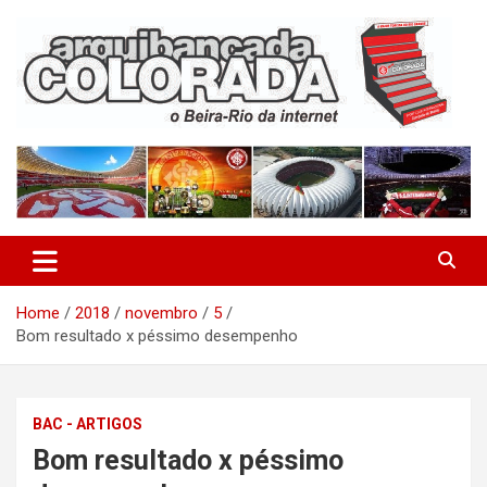
Skip
to
content
O Beira-Rio da Internet
Arquibancada Colorada
Home
2018
novembro
5
Bom resultado x péssimo desempenho
BAC - ARTIGOS
Bom resultado x péssimo