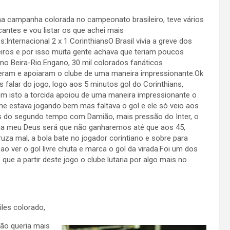
a campanha colorada no campeonato brasileiro, teve vários
antes e vou listar os que achei mais
:Internacional 2 x 1 CorinthiansO Brasil vivia a greve dos
ros e por isso muita gente achava que teriam poucos
no Beira-Rio.Engano, 30 mil colorados fanáticos
ram e apoiaram o clube de uma maneira impressionante.Ok
falar do jogo, logo aos 5 minutos gol do Corinthians,
 isto a torcida apoiou de uma maneira impressionante o
ime estava jogando bem mas faltava o gol e ele só veio aos
s do segundo tempo com Damião, mais pressão do Inter, o
ia meu Deus será que não ganharemos até que aos 45,
uza mal, a bola bate no jogador corintiano e sobre para
 ao ver o gol livre chuta e marca o gol da virada.Foi um dos
e a partir deste jogo o clube lutaria por algo mais no
iles colorado,
não queria mais