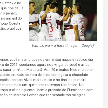
e Patrick e no
o que nos deu a
r o penalti,
mais um gol do
o jogo Cuesta
ção, o gol que
Patrick, pra ir a forra (Imagem: Google)
ense, você mesmo que nos enfrentou naquele fatídico dia
o de 2016, queríamos agora nos vingar de você e ainda
ua casa, o mítico Maracanã. Aos 20 minutos Nico marca um
utando cruzado de fora de área, começava o chocolate
epois Jonatan Alves marca mais e no final do primeiro
 marca mais um: que primeiro tempo fantástico. No
empo o clube aguentou bem a pressão do Fluminense com
ação de Marcelo Lomba que fez verdadeiros milagres.