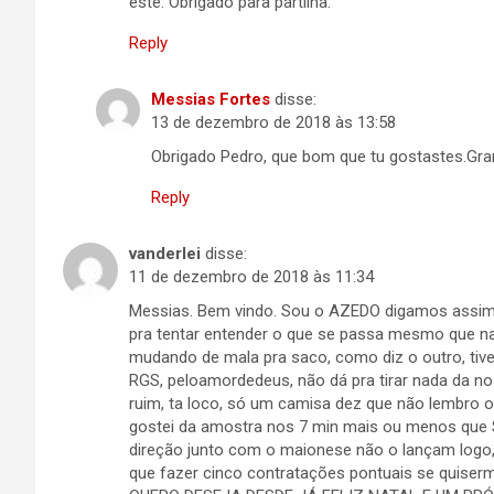
este. Obrigado para partilha.
Reply
Messias Fortes
disse:
13 de dezembro de 2018 às 13:58
Obrigado Pedro, que bom que tu gostastes.Gr
Reply
vanderlei
disse:
11 de dezembro de 2018 às 11:34
Messias. Bem vindo. Sou o AZEDO digamos assim 
pra tentar entender o que se passa mesmo que na 
mudando de mala pra saco, como diz o outro, tiv
RGS, peloamordedeus, não dá pra tirar nada da no
ruim, ta loco, só um camisa dez que não lembro o
gostei da amostra nos 7 min mais ou menos que 
direção junto com o maionese não o lançam logo
que fazer cinco contratações pontuais se quiser