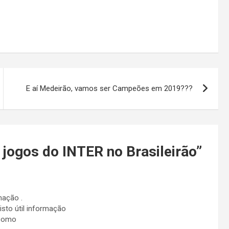
E aí Medeirão, vamos ser Campeões em 2019???
 jogos do INTER no Brasileirão
”
mação .
isto útil informação
 como