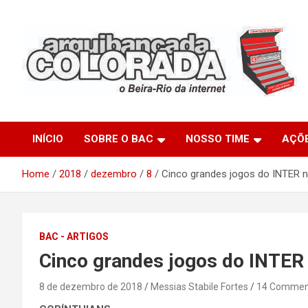
Skip
to
content
O Beira-Rio da Internet
Arquibancada Colorada
INÍCIO
SOBRE O BAC
NOSSO TIME
AÇÕ
Home
2018
dezembro
8
Cinco grandes jogos do INTER no
BAC - ARTIGOS
Cinco grandes jogos do INTER 
8 de dezembro de 2018
Messias Stabile Fortes
14 Commen