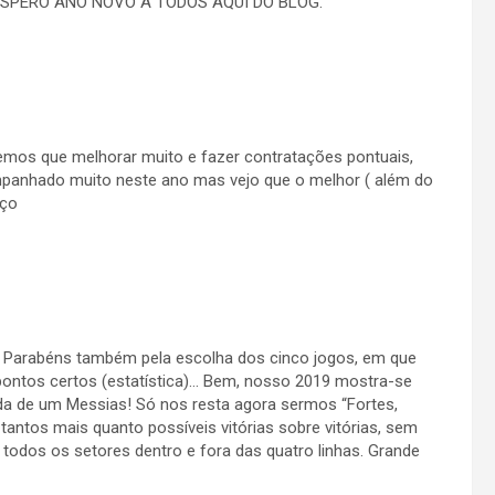
ÓSPERO ANO NOVO Á TODOS AQUI DO BLOG.
emos que melhorar muito e fazer contratações pontuais,
panhado muito neste ano mas vejo que o melhor ( além do
aço
. Parabéns também pela escolha dos cinco jogos, em que
ontos certos (estatística)… Bem, nosso 2019 mostra-se
da de um Messias! Só nos resta agora sermos “Fortes,
tantos mais quanto possíveis vitórias sobre vitórias, sem
todos os setores dentro e fora das quatro linhas. Grande