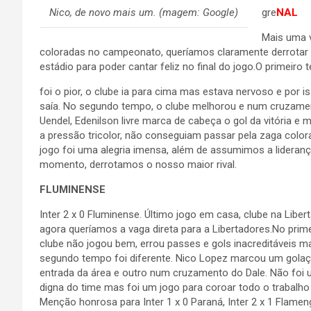
Nico, de novo mais um. (magem: Google)
gre
NAL
Mais uma v
coloradas no campeonato, queríamos claramente derrotar 
estádio para poder cantar feliz no final do jogo.O primei
foi o pior, o clube ia para cima mas estava nervoso e por i
saía. No segundo tempo, o clube melhorou e num cruzame
Uendel, Edenilson livre marca de cabeça o gol da vitória 
a pressão tricolor, não conseguiam passar pela zaga colora
jogo foi uma alegria imensa, além de assumimos a lideran
momento, derrotamos o nosso maior rival.
FLUMINENSE
Inter 2 x 0 Fluminense. Último jogo em casa, clube na Liber
agora queríamos a vaga direta para a Libertadores.No prim
clube não jogou bem, errou passes e gols inacreditáveis m
segundo tempo foi diferente. Nico Lopez marcou um gola
entrada da área e outro num cruzamento do Dale. Não foi
digna do time mas foi um jogo para coroar todo o trabalho
Menção honrosa para Inter 1 x 0 Paraná, Inter 2 x 1 Flameng