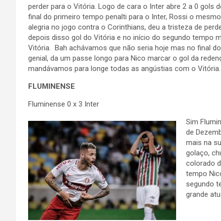
perder para o Vitória. Logo de cara o Inter abre 2 a 0 gols d
final do primeiro tempo penalti para o Inter, Rossi o mesm
alegria no jogo contra o Corinthians, deu a tristeza de perde
depois disso gol do Vitória e no início do segundo tempo 
Vitória. Bah achávamos que não seria hoje mas no final d
genial, da um passe longo para Nico marcar o gol da reden
mandávamos para longe todas as angústias com o Vitória.
FLUMINENSE
Fluminense 0 x 3 Inter
Sim Flumin
de Dezembr
mais na s
golaço, ch
colorado d
tempo Nico
segundo t
grande atu