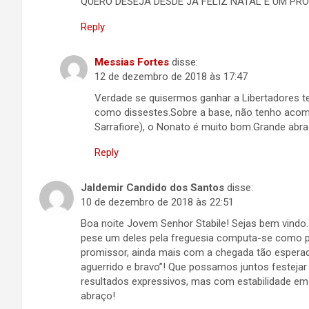
QUERO DESEJA DESDE JÁ FELIZ NATAL E UM PR
Reply
Messias Fortes
disse:
12 de dezembro de 2018 às 17:47
Verdade se quisermos ganhar a Libertadores t
como dissestes.Sobre a base, não tenho acom
Sarrafiore), o Nonato é muito bom.Grande abr
Reply
Jaldemir Candido dos Santos
disse:
10 de dezembro de 2018 às 22:51
Boa noite Jovem Senhor Stabile! Sejas bem vindo
pese um deles pela freguesia computa-se como p
promissor, ainda mais com a chegada tão espera
aguerrido e bravo”! Que possamos juntos festejar 
resultados expressivos, mas com estabilidade em 
abraço!