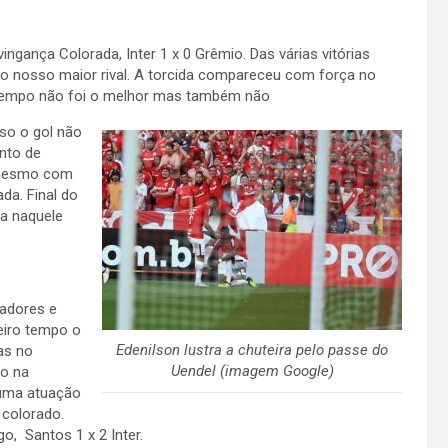
ingança Colorada, Inter 1 x 0 Grêmio. Das várias vitórias
o nosso maior rival. A torcida compareceu com força no
ro tempo não foi o melhor mas também não
sso o gol não
nto de
e mesmo com
da. Final do
ça naquele
tadores e
eiro tempo o
Edenilson lustra a chuteira pelo passe do
as no
Uendel (imagem Google)
ço na
 uma atuação
 colorado.
o, Santos 1 x 2 Inter.