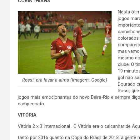
CORÍNTHIANS
Nesta ótim
jogos marc
importantes
caminhonei
colorados 
comparece
mas vamos 
mesmo com
clube. O t
19 minuto
gol não sa
Rossi, pra lavar a alma (Imagem: Google)
Dourado cr
Rossi, que
jogos mais emocionantes do novo Beira-Rio e sempre digo qu
campeonato.
VITÓRIA
Vitória 2 x 3 Internacional . O Vitória era o calcanhar de Aqu
tanto por 2016 quanto na Copa do Brasil de 2018, a gente 