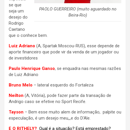
se que
PAOLO GUERREIRO (muito aguardado no
seja um
Beira-Rio)
desejo do
Rodrigo
Caetano
que o conhece bem.
Luiz Adriano
(A, Spartak Moscou-RUS), esse depende de
aporte financeiro que pode vir da venda de um jogador ou
de investidores
Paulo Henrique Ganso
, se enquadra nas mesmas razões
de Luiz Adriano
Bruno Melo
– lateral esquerdo do Fortaleza
Neílton
(A, Vitória), pode fazer parte da transação de
Andrigo caso se efetive no Sport Recife.
Tayson
– Bem esse muito alem de informação, palpite ou
especulação, é um desejo meu,,,e do D’Ale.
E O RITHELY?
Qual é a situação? Está emprestado?