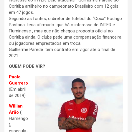
interesse do INTER pelo atacante Guilherme Parede do
Coritiba artilheiro no campeonato Brasileiro com 12 gols
em 47 jogos.
Segundo as fontes, o diretor de futebol do “Coxa” Rodrigo
Pastana teria afirmado que há o interesse de INTER e
Fluminense , mas que não chegou proposta oficial ao
Coritiba ainda. O clube pede uma compensação financeira
ou jogadores emprestados em troca.
Guilherme Parede tem contrato em vigor até o final de
2021.
QUEM PODE VIR?
Paolo
Guerrero
(Em abril
de 2019)
Willian
Arão
(
Flamengo
),
especula-