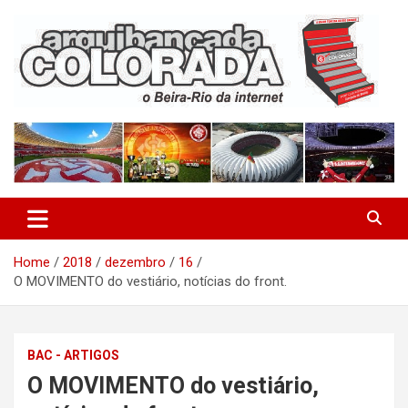
Skip
to
content
O Beira-Rio da Internet
Arquibancada Colorada
Home
2018
dezembro
16
O MOVIMENTO do vestiário, notícias do front.
BAC - ARTIGOS
O MOVIMENTO do vestiário,