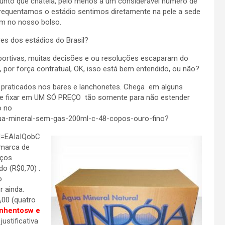
unto que chateia, pelo menos a um considerável número de
frequentamos o estádio sentimos diretamente na pele a sede
m no nosso bolso.
es dos estádios do Brasil?
ortivas, muitas decisões e ou resoluções escaparam do
, por força contratual, OK, isso está bem entendido, ou não?
os praticados nos bares e lanchonetes. Chega em alguns
 me fixar em UM SÓ PREÇO tão somente para não estender
o no
gua-mineral-sem-gas-200ml-c-48-copos-ouro-fino?
d=EAIaIQobC
 marca de
eços
do (R$0,70) .
o
r ainda.
,00 (quatro
nhentosw e
ustificativa