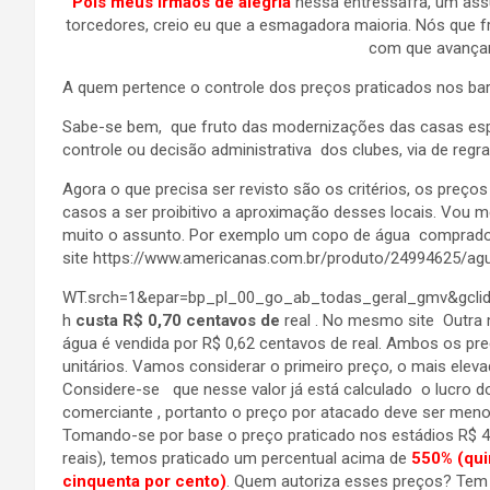
Pois meus irmãos de alegria
nessa entressafra, um ass
torcedores, creio eu que a esmagadora maioria. Nós que 
com que avança
A quem pertence o controle dos preços praticados nos bar
Sabe-se bem, que fruto das modernizações das casas esp
controle ou decisão administrativa dos clubes, via de regra
Agora o que precisa ser revisto são os critérios, os preç
casos a ser proibitivo a aproximação desses locais. Vou
muito o assunto. Por exemplo um copo de água comprad
site https://www.americanas.com.br/produto/24994625/a
WT.srch=1&epar=bp_pl_00_go_ab_todas_geral_gmv&gcli
h
custa R$ 0,70 centavos de
real . No mesmo site Outra
água é vendida por R$ 0,62 centavos de real. Ambos os pr
unitários. Vamos considerar o primeiro preço, o mais eleva
Considere-se que nesse valor já está calculado o lucro d
comerciante , portanto o preço por atacado deve ser meno
Tomando-se por base o preço praticado nos estádios R$ 4
reais), temos praticado um percentual acima de
550% (qui
cinquenta por cento)
. Quem autoriza esses preços? Tem j