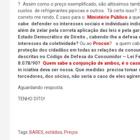
? Assim como o preço exemplificado, são altíssimos ta
custos de refrigerantes pipocas e outros. Tá certo isso? 
correto me rendo. É caso para o
Ministério Público
a qu
cabe defender os interesses sociais e individuais indi
além de zelar pela correta aplicação das leis e pela gar
Estado Democrático de Direito
, cabendo-lhe
a defesa 
interesses da coletividade?
Ou ao
Procon
? a quem ca
proteção dos cidadãos em todas as relações de cons
descritas no Código de Defesa do Consumidor – Lei F
8.078/90?
Quem sabe a conjunção de ambos, é o cas
in iciativa deva ser nossa. Que medidas precisa tomar 
torcedores, dos sócios, não seria o caso de eles agire
Aguardando resposta.
TENHO DITO!
Tags:
BARES
,
estádios
,
Preços