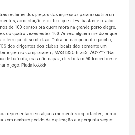
trás reclamei dos preços dos ingressos para assistir a um
mentos, alimentação etc etc o que eleva bastante o valor
enos de 100 contos pra quem mora na grande porto alegre,
 tres ou quatro vezes estes 100. Aí veio alguém me dizer que
istir tem que desembolsar. Outra no campeonato gaucho,
TOS dos dirigentes dos clubes locais dão somente um
 inter e gremio comprararem; MAS ISSO É GESTÃO?????Na
aixa de bufunfa, mas não capaz, eles botam 50 torcedores e
ar o jogo. Piada kkkkkk
 nos representam em alguns momentos importantes, como
a sem nenhum pedido de explicação e a pergunta segue: