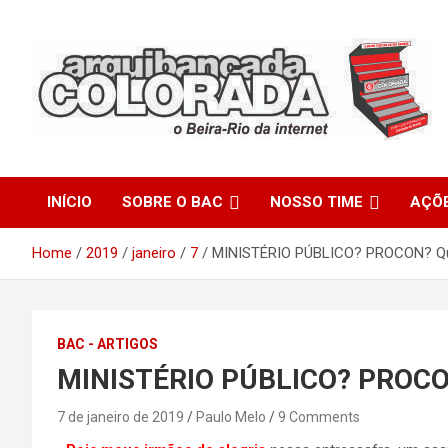
Skip
to
content
O Beira-Rio da Internet
Arquibancada Colorada
INÍCIO
SOBRE O BAC
NOSSO TIME
AÇÕ
Home
2019
janeiro
7
MINISTÉRIO PÚBLICO? PROCON? Qu
BAC - ARTIGOS
MINISTÉRIO PÚBLICO? PROCON
7 de janeiro de 2019
Paulo Melo
9 Comments