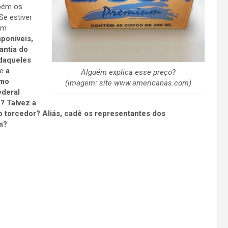
mbém os
Se estiver
em
sponíveis,
antia do
daqueles
be
a
Alguém explica esse preço?
umo
(imagem: site www.americanas.com)
ederal
o
? Talvez a
o torcedor? Aliás, cadê os representantes dos
m?