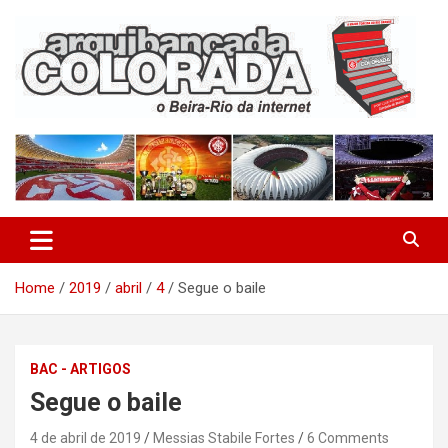
Skip
to
content
O Beira-Rio da Internet
Arquibancada Colorada
Home
2019
abril
4
Segue o baile
BAC - ARTIGOS
Segue o baile
4 de abril de 2019
Messias Stabile Fortes
6 Comments