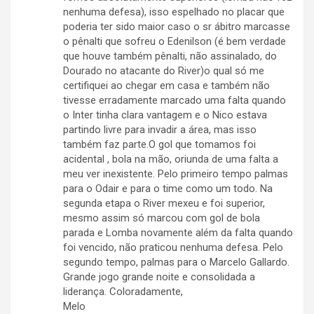
nenhuma defesa), isso espelhado no placar que
poderia ter sido maior caso o sr ábitro marcasse
o pênalti que sofreu o Edenilson (é bem verdade
que houve também pênalti, não assinalado, do
Dourado no atacante do River)o qual só me
certifiquei ao chegar em casa e também não
tivesse erradamente marcado uma falta quando
o Inter tinha clara vantagem e o Nico estava
partindo livre para invadir a área, mas isso
também faz parte.O gol que tomamos foi
acidental , bola na mão, oriunda de uma falta a
meu ver inexistente. Pelo primeiro tempo palmas
para o Odair e para o time como um todo. Na
segunda etapa o River mexeu e foi superior,
mesmo assim só marcou com gol de bola
parada e Lomba novamente além da falta quando
foi vencido, não praticou nenhuma defesa. Pelo
segundo tempo, palmas para o Marcelo Gallardo.
Grande jogo grande noite e consolidada a
liderança. Coloradamente,
Melo