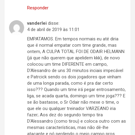
Responder
vanderlei
disse:
4 de abril de 2019 às 11:01
EMPATAMOS. Em tempos normais eu até diria
que é normal empatar com time grande, mas
ontem, A CULPA TOTAL FOI DE ODAIR HELMANN
(já que não querem que apelidem kkk), de novo
colocou um time DIFERENTE em campo,
D’Alesandro de uns 30 minutos inciais impecável
e Patrcick sendo os dois jogadores que vinham
de uma longa parada, como é pra dar certo
isso??? Quando um time irá pegar entrosamento,
liga, se acada quarta, domingo um time joga??? E
se ão bastasse, o Sr Odair não mexe o time, o
que ele ou qualquer treinador VARZEANO iria
fazer; Aos dez do segundo tempo tira
D’Alessandro (como tirou) e coloca outro com as
mesmas características, mas não dê-lhe
atacante e nó perdendo o meio campo pros