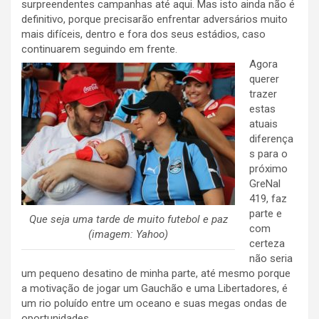
surpreendentes campanhas até aqui. Mas isto ainda não é
definitivo, porque precisarão enfrentar adversários muito
mais difíceis, dentro e fora dos seus estádios, caso
continuarem seguindo em frente.
Agora
querer
trazer
estas
atuais
diferença
s para o
próximo
GreNal
419, faz
parte e
Que seja uma tarde de muito futebol e paz
com
(imagem: Yahoo)
certeza
não seria
um pequeno desatino de minha parte, até mesmo porque
a motivação de jogar um Gauchão e uma Libertadores, é
um rio poluído entre um oceano e suas megas ondas de
oportunidades.