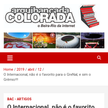
Skip
to
content
O Beira-Rio da Internet
Arquibancada Colorada
Home
2019
abril
12
O Internacional, não é o favorito para o GreNal, e sim o
Grêmio!!!
BAC - ARTIGOS
O Internacional, não é o favorito