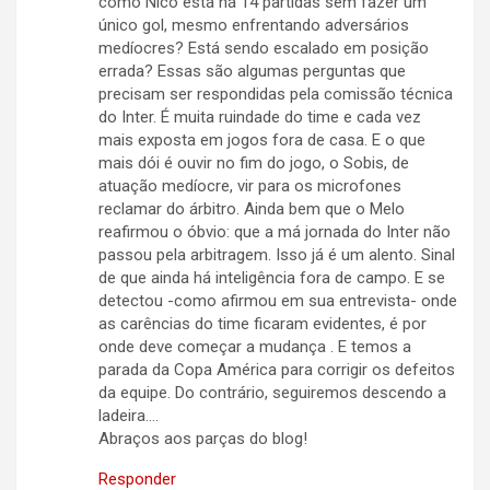
como Nico está há 14 partidas sem fazer um
único gol, mesmo enfrentando adversários
medíocres? Está sendo escalado em posição
errada? Essas são algumas perguntas que
precisam ser respondidas pela comissão técnica
do Inter. É muita ruindade do time e cada vez
mais exposta em jogos fora de casa. E o que
mais dói é ouvir no fim do jogo, o Sobis, de
atuação medíocre, vir para os microfones
reclamar do árbitro. Ainda bem que o Melo
reafirmou o óbvio: que a má jornada do Inter não
passou pela arbitragem. Isso já é um alento. Sinal
de que ainda há inteligência fora de campo. E se
detectou -como afirmou em sua entrevista- onde
as carências do time ficaram evidentes, é por
onde deve começar a mudança . E temos a
parada da Copa América para corrigir os defeitos
da equipe. Do contrário, seguiremos descendo a
ladeira….
Abraços aos parças do blog!
Responder