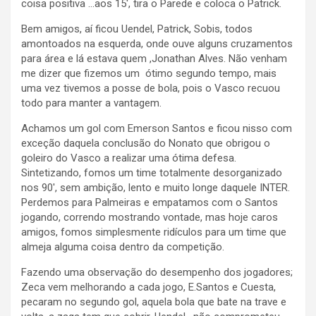
coisa positiva …aos 15′, tira o Parede e coloca o Patrick.
Bem amigos, aí ficou Uendel, Patrick, Sobis, todos
amontoados na esquerda, onde ouve alguns cruzamentos
para área e lá estava quem ,Jonathan Alves. Não venham
me dizer que fizemos um ótimo segundo tempo, mais
uma vez tivemos a posse de bola, pois o Vasco recuou
todo para manter a vantagem.
Achamos um gol com Emerson Santos e ficou nisso com
exceção daquela conclusão do Nonato que obrigou o
goleiro do Vasco a realizar uma ótima defesa.
Sintetizando, fomos um time totalmente desorganizado
nos 90′, sem ambição, lento e muito longe daquele INTER.
Perdemos para Palmeiras e empatamos com o Santos
jogando, correndo mostrando vontade, mas hoje caros
amigos, fomos simplesmente ridículos para um time que
almeja alguma coisa dentro da competição.
Fazendo uma observação do desempenho dos jogadores;
Zeca vem melhorando a cada jogo, E.Santos e Cuesta,
pecaram no segundo gol, aquela bola que bate na trave e