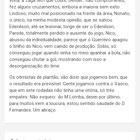
volta, a zaga tem que cobrir, Uendel , não comprometeu,
fez alguns cruzamentos, embora a maioria sem exito.
Lindoso, muito mal posicionado na frente da área, Nonato,
o único, na minha modesta opinião, que se salvou.
Edenilson, até se lesionar, longe de ser o Edenilson,
Parede, totalmente perdido e ausente do jogo, Nico,
abusou da individualidade, parece que o Guerreiro apagou
o brilho do Nico, vem caindo de produção. Sobis, só
conseguiu jogar quando vinha no meio apanhar a bola, não
conseguiu chutar a gol, mostrando com isso a
desorganização do time.
Os otimistas de plantão, vão dizer que jogamos bem, que
o resultado era previsível. Gente jogamos contra o Vasco,
que em sete rodadas não tinha uma vitória, só três
empates. Não esqueci do M Lomba, deixei por último,
para muitos irem a loucura, estou sentido saudade do D.
Fernandes. Um abraço.
Navegação