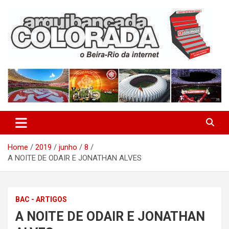
Skip
to
content
O Beira-Rio da Internet
Arquibancada Colorada
Home
2019
junho
8
A NOITE DE ODAIR E JONATHAN ALVES
BAC - ARTIGOS
A NOITE DE ODAIR E JONATHAN