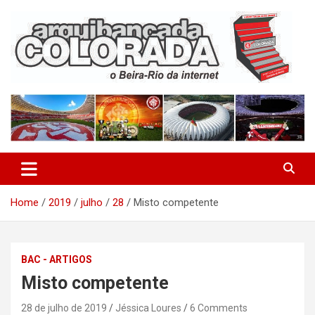
Skip
to
content
O Beira-Rio da Internet
Arquibancada Colorada
Home
2019
julho
28
Misto competente
BAC - ARTIGOS
Misto competente
28 de julho de 2019
Jéssica Loures
6 Comments