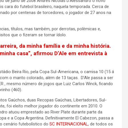
0 de julho de 2008 Andres Nicolas D’Alessandro o novo
 cara do futebol brasileiro, naquela temporada. Cerca de
nado por centenas de torcedores, o jogador de 27 anos na
ncias, títulos, mas também, por derrotas, polêmicas e,
sitos que o fizeram se tornar ídolo.
arreira, da minha família e da minha história.
 minha casa”, afirmou D’Ale em entrevista à
estádio Beira Rio, pela Copa Sul-Americana, o camisa 10 (15 á
 com o manto colorado, além de 13 taças. D’Ale passa a ser
R , mesmo número de jogos que Luiz Carlos Winck, ficando
rinho (460).
atos Gaúchos, duas Recopas Gaúchas, Libertadores, Sul-
e, foi eleito melhor jogador do continente em 2010. O
ndro atuou emprestado ao River Plate durante parte da
opa e a Copa Argentina. Definitivamente El Cabezon, passa a
 cenário futebolístico do
SC INTERNACIONAL
, de todos os