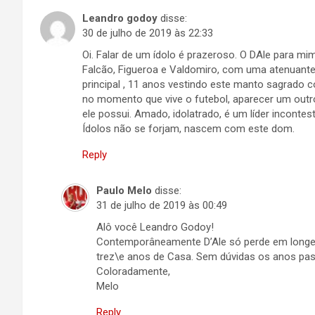
Leandro godoy
disse:
30 de julho de 2019 às 22:33
Oi. Falar de um ídolo é prazeroso. O DAle para 
Falcão, Figueroa e Valdomiro, com uma atenuante,
principal , 11 anos vestindo este manto sagrado c
no momento que vive o futebol, aparecer um outr
ele possui. Amado, idolatrado, é um líder incontes
Ídolos não se forjam, nascem com este dom.
Reply
Paulo Melo
disse:
31 de julho de 2019 às 00:49
Alô você Leandro Godoy!
Contemporâneamente D’Ale só perde em longev
trez\e anos de Casa. Sem dúvidas os anos pa
Coloradamente,
Melo
Reply