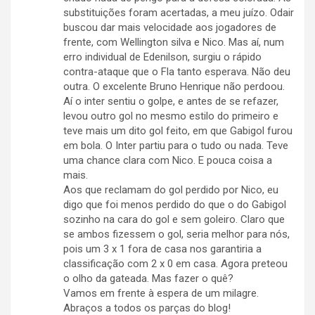
substituições foram acertadas, a meu juízo. Odair
buscou dar mais velocidade aos jogadores de
frente, com Wellington silva e Nico. Mas aí, num
erro individual de Edenilson, surgiu o rápido
contra-ataque que o Fla tanto esperava. Não deu
outra. O excelente Bruno Henrique não perdoou.
Aí o inter sentiu o golpe, e antes de se refazer,
levou outro gol no mesmo estilo do primeiro e
teve mais um dito gol feito, em que Gabigol furou
em bola. O Inter partiu para o tudo ou nada. Teve
uma chance clara com Nico. E pouca coisa a
mais.
Aos que reclamam do gol perdido por Nico, eu
digo que foi menos perdido do que o do Gabigol
sozinho na cara do gol e sem goleiro. Claro que
se ambos fizessem o gol, seria melhor para nós,
pois um 3 x 1 fora de casa nos garantiria a
classificação com 2 x 0 em casa. Agora preteou
o olho da gateada. Mas fazer o quê?
Vamos em frente à espera de um milagre.
Abraços a todos os parças do blog!