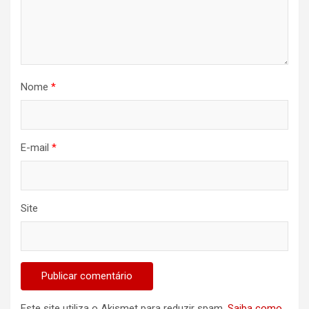
Nome
*
E-mail
*
Site
Este site utiliza o Akismet para reduzir spam.
Saiba como