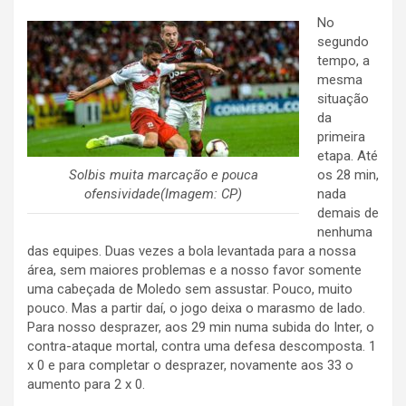
No
segundo
tempo, a
mesma
situação
da
primeira
etapa. Até
Solbis muita marcação e pouca
os 28 min,
ofensividade(Imagem: CP)
nada
demais de
nenhuma
das equipes. Duas vezes a bola levantada para a nossa
área, sem maiores problemas e a nosso favor somente
uma cabeçada de Moledo sem assustar. Pouco, muito
pouco. Mas a partir daí, o jogo deixa o marasmo de lado.
Para nosso desprazer, aos 29 min numa subida do Inter, o
contra-ataque mortal, contra uma defesa descomposta. 1
x 0 e para completar o desprazer, novamente aos 33 o
aumento para 2 x 0.