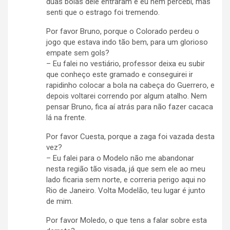
duas bolas dele entraram e eu nem percebi, mas
senti que o estrago foi tremendo.
Por favor Bruno, porque o Colorado perdeu o
jogo que estava indo tão bem, para um glorioso
empate sem gols?
– Eu falei no vestiário, professor deixa eu subir
que conheço este gramado e conseguirei ir
rapidinho colocar a bola na cabeça do Guerrero, e
depois voltarei correndo por algum atalho. Nem
pensar Bruno, fica aí atrás para não fazer cacaca
lá na frente.
Por favor Cuesta, porque a zaga foi vazada desta
vez?
– Eu falei para o Modelo não me abandonar
nesta região tão visada, já que sem ele ao meu
lado ficaria sem norte, e correria perigo aqui no
Rio de Janeiro. Volta Modelão, teu lugar é junto
de mim.
Por favor Moledo, o que tens a falar sobre esta