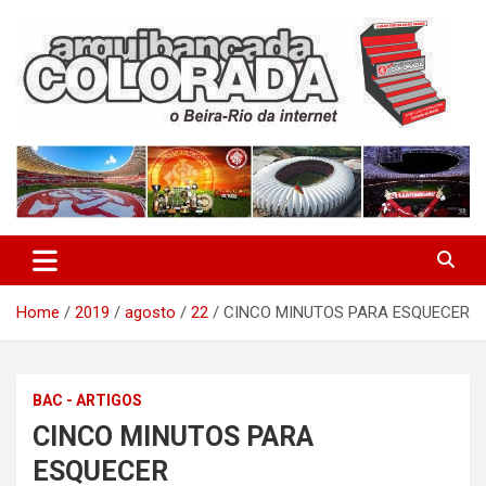
Skip
to
content
O Beira-Rio da Internet
Arquibancada Colorada
Home
2019
agosto
22
CINCO MINUTOS PARA ESQUECER
BAC - ARTIGOS
CINCO MINUTOS PARA
ESQUECER