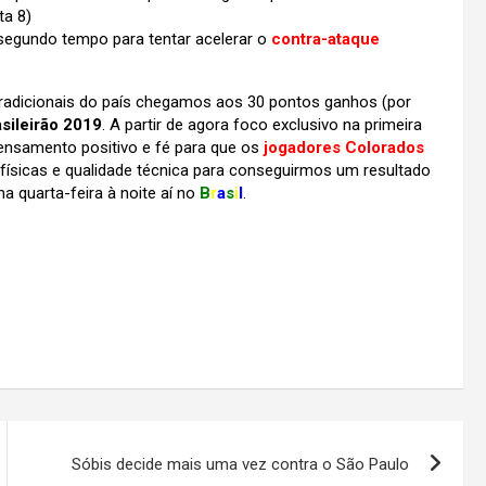
ta 8)
egundo tempo para tentar acelerar o
contra-ataque
tradicionais do país chegamos aos 30 pontos ganhos (por
sileirão 2019
. A partir de agora foco exclusivo na primeira
pensamento positivo e fé para que os
jogadores Colorados
 físicas e qualidade técnica para conseguirmos um resultado
a quarta-feira à noite aí no
B
r
a
s
i
l
.
Sóbis decide mais uma vez contra o São Paulo