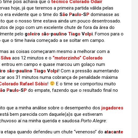
o time pois achava que o
técnico Colorado Odair
vas hoje, já que teremos a primeira partida válida pelas
so era evidente que o time do
S
ã
o
P
a
u
l
o
-S
P
dominasse as
visto que o nosso time estava ainda um pouco desentrosado.
utos de jogo com um excelente chute de fora da área do
almente pelo
g
o
l
e
i
r
o
s
ã
o
-p
a
u
l
i
n
o
T
i
a
g
o
V
o
l
p
i
. Fomos para o
o que o time havia começado a se soltar em campo.
, mas as coisas começaram mesmo a melhorar com a
Silva
aos 12 minutos e o
“motorzinho” Colorado
al entrou em campo e quase marcou um golaço num
i
r
o
s
ã
o
-p
a
u
l
i
n
o
T
i
a
g
o
V
o
l
p
i
! Com a pressão aumentando
lacar aos 31 minutos numa cobrança de penalidade máxima
Colorado Rafael Sóbis
!
E o time se comportou muito
ã
o
P
a
u
l
o
-S
P
do empate, fazendo que o resultado final no
redito que a minha análise sobre o desempenho dos
jogadores
está bem parecida com daquele(a)s que estiveram
chuvoso aí na minha querida e saudosa
Porto Alegre
:
eira etapa quando defendeu um chute “venenoso” do
a
t
a
c
a
n
t
e