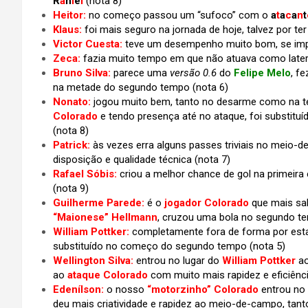
R
a
n
i
e
l
(nota 8)
Heitor:
no começo passou um “sufoco” com o
a
t
a
c
a
n
t
Klaus:
foi mais seguro na jornada de hoje, talvez por te
Victor Cuesta:
teve um desempenho muito bom, se impo
Zeca:
fazia muito tempo em que não atuava como late
Bruno Silva:
parece uma
versão 0.6
do
Felipe Melo
, f
na metade do segundo tempo (nota 6)
Nonato:
jogou muito bem, tanto no desarme como na t
Colorado
e tendo presença até no ataque, foi substit
(nota 8)
Patrick:
às vezes erra alguns passes triviais no meio-
disposição e qualidade técnica (nota 7)
Rafael Sóbis:
criou a melhor chance de gol na primeira 
(nota 9)
Guilherme Parede:
é o
jogador Colorado
que mais sab
“Maionese” Hellmann
, cruzou uma bola no segundo te
William Pottker:
completamente fora de forma por estar
substituído no começo do segundo tempo (nota 5)
Wellington Silva:
entrou no lugar do
William Pottker
ao
ao
ataque Colorado
com muito mais rapidez e eficiênc
Edenílson:
o nosso
“motorzinho” Colorado
entrou no 
deu mais criatividade e rapidez ao meio-de-campo, tant