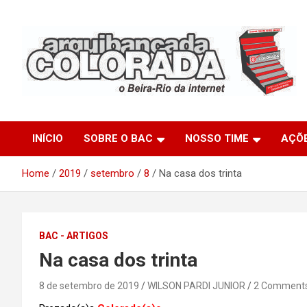
Skip
to
content
O Beira-Rio da Internet
Arquibancada Colorada
INÍCIO
SOBRE O BAC
NOSSO TIME
AÇÕ
Home
2019
setembro
8
Na casa dos trinta
BAC - ARTIGOS
Na casa dos trinta
8 de setembro de 2019
WILSON PARDI JUNIOR
2 Comment