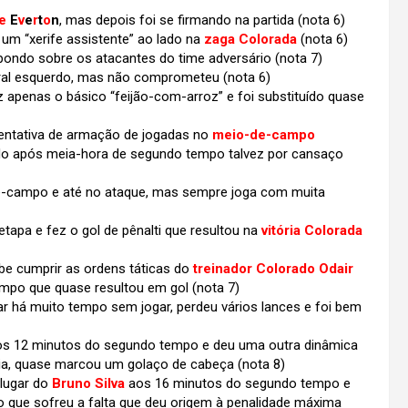
e
E
v
e
r
t
o
n
, mas depois foi se firmando na partida (nota 6)
r um “xerife assistente” ao lado na
zaga Colorada
(nota 6)
ndo sobre os atacantes do time adversário (nota 7)
ral esquerdo, mas não comprometeu (nota 6)
ez apenas o básico “feijão-com-arroz” e foi substituído quase
entativa de armação de jogadas no
meio-de-campo
uído após meia-hora de segundo tempo talvez por cansaço
de-campo e até no ataque, mas sempre joga com muita
etapa e fez o gol de pênalti que resultou na
vitória Colorada
e cumprir as ordens táticas do
treinador Colorado Odair
mpo que quase resultou em gol (nota 7)
 há muito tempo sem jogar, perdeu vários lances e foi bem
s 12 minutos do segundo tempo e deu uma outra dinâmica
ia, quase marcou um golaço de cabeça (nota 8)
lugar do
Bruno Silva
aos 16 minutos do segundo tempo e
o que sofreu a falta que deu origem à penalidade máxima