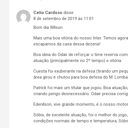
Celio Cardoso
disse:
8 de setembro de 2019 às 11:01
Bom dia Wílson
Mais uma boa vitória do nosso Inter. Temos agora 
escapamos da casa dessa dezena!
Boa ideia do Odair de reforçar o time reserva co
atuação (principalmente no 2º tempo) e vitória.
Cuesta foi exuberante na defesa (tirando um pequ
área girou e chutou para boa defesa do M. Lomba)
Patrick foi mais um titular que jogou. Boa atuaç
criando perigo desnecessário. Odair precisa corrigi
Edenílson, vive grande momento, é o nosso moto
Sóbis, de excelente atuação, foi o melhor do jog
condições normais de tempo e temperatura, Sóbis