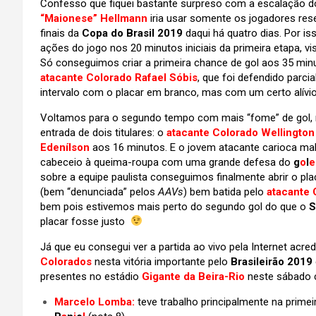
Confesso que fiquei bastante surpreso com a escalação d
“Maionese” Hellmann
iria usar somente os jogadores reser
finais da
Copa do Brasil 2019
daqui há quatro dias. Por is
ações do jogo nos 20 minutos iniciais da primeira etapa, 
Só conseguimos criar a primeira chance de gol aos 35 min
atacante Colorado Rafael Sóbis
, que foi defendido parci
intervalo com o placar em branco, mas com um certo alívi
Voltamos para o segundo tempo com mais “fome” de gol
entrada de dois titulares: o
atacante Colorado Wellington 
Edenílson
aos 16 minutos. E o jovem atacante carioca m
cabeceio à queima-roupa com uma grande defesa do
g
o
l
e
sobre a equipe paulista conseguimos finalmente abrir o p
(bem “denunciada” pelos
AAVs
) bem batida pelo
atacante 
bem pois estivemos mais perto do segundo gol do que o
S
placar fosse justo
Já que eu consegui ver a partida ao vivo pela Internet ac
Colorados
nesta vitória importante pelo
Brasileirão 2019
presentes no estádio
Gigante da Beira-Rio
neste sábado 
Marcelo Lomba:
teve trabalho principalmente na prim