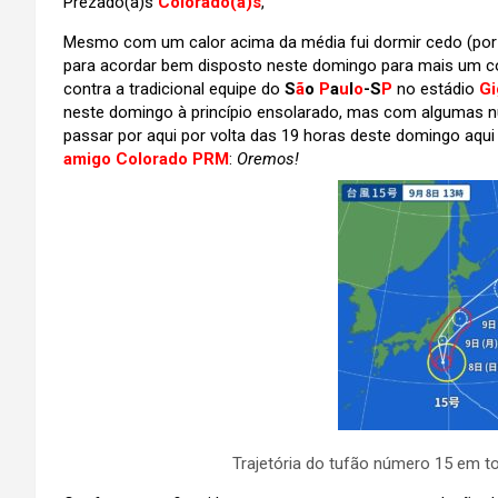
Prezado(a)s
Colorado(a)s
,
Mesmo com um calor acima da média fui dormir cedo (por
para acordar bem disposto neste domingo para mais um 
contra a tradicional equipe do
S
ã
o
P
a
u
l
o
-S
P
no estádio
Gi
neste domingo à princípio ensolarado, mas com algumas n
passar por aqui por volta das 19 horas deste domingo aqu
amigo Colorado PRM
:
Oremos!
Trajetória do tufão número 15 em tor