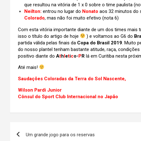
que resultou na vitória de 1 x 0 sobre o time paulista (no
Neilton:
entrou no lugar do
Nonato
aos 32 minutos do s
Colorado
, mas não foi muito efetivo (nota 6)
Com esta vitória importante diante de um dos times mais 
isso o título do artigo de hoje
) e voltamos ao G6 do
Bra
partida válida pelas finais da
Copa do Brasil 2019
. Muito 
do nosso plantel tenham bastante atitude, raça, condições
positivo diante do
A
t
h
l
e
t
i
c
o-
P
R
lá em Curitiba nesta próxim
Até mais!
Saudações Coloradas da Terra do Sol Nascente,
Wilson Pardi Junior
Cônsul do Sport Club Internacional no Japão
Navegação
Um grande jogo para os reservas
de