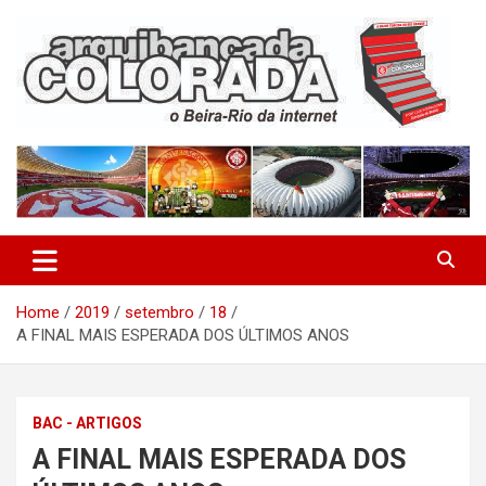
Skip
to
content
O Beira-Rio da Internet
Arquibancada Colorada
Home
2019
setembro
18
A FINAL MAIS ESPERADA DOS ÚLTIMOS ANOS
BAC - ARTIGOS
A FINAL MAIS ESPERADA DOS