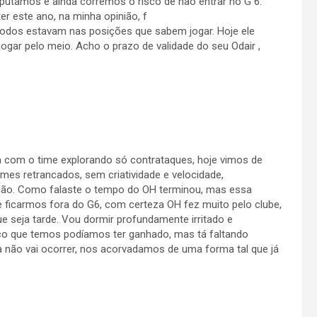
utamos e ainda corremos o risco de não entrar no G 6.
r este ano, na minha opinião, f
 todos estavam nas posições que sabem jogar. Hoje ele
ogar pelo meio. Acho o prazo de validade do seu Odair ,
 com o time explorando só contrataques, hoje vimos de
mes retrancados, sem criatividade e velocidade,
ção. Como falaste o tempo do OH terminou, mas essa
e ficarmos fora do G6, com certeza OH fez muito pelo clube,
 seja tarde. Vou dormir profundamente irritado e
nco que temos podíamos ter ganhado, mas tá faltando
 não vai ocorrer, nos acorvadamos de uma forma tal que já