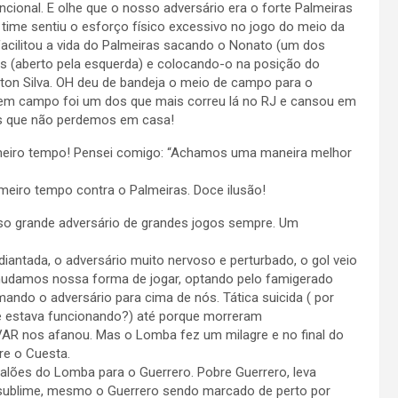
cional. E olhe que o nosso adversário era o forte Palmeiras
ime sentiu o esforço físico excessivo no jogo do meio da
acilitou a vida do Palmeiras sacando o Nonato (um dos
ais (aberto pela esquerda) e colocando-o na posição do
gton Silva. OH deu de bandeja o meio de campo para o
 em campo foi um dos que mais correu lá no RJ e cansou em
us que não perdemos em casa!
imeiro tempo! Pensei comigo: “Achamos uma maneira melhor
meiro tempo contra o Palmeiras. Doce ilusão!
sso grande adversário de grandes jogos sempre. Um
antada, o adversário muito nervoso e perturbado, o gol veio
 mudamos nossa forma de jogar, optando pelo famigerado
mando o adversário para cima de nós. Tática suicida ( por
e estava funcionando?) até porque morreram
AR nos afanou. Mas o Lomba fez um milagre e no final do
re o Cuesta.
alões do Lomba para o Guerrero. Pobre Guerrero, leva
sublime, mesmo o Guerrero sendo marcado de perto por