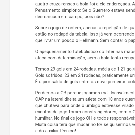
quatro cruzeirenses a bola foi a ele endereçada. 
Pensamento simplório: Se o Guerrero estava send
desmarcada em campo, pois não?
Sobre o jogo de ontem, apenas a repetição de q
estão no rodapé da tabela. Isso já vem ocorrend
que livrar um pouco o Hellmann. Sem contar o pa
O apequenamento futebolístico do Inter nas mãos
ataca com determinação, sem a bola tenta recupe
Temos 29 gols em 24 rodadas, média de 1,21 gol/
Gols sofridos. 23 em 24 rodadas, praticamente um
É o pior saldo de gols entre os nove primeiros co
Perdemos a CB porque jogamos mal. Incrivelment
CAP na lateral direita um atleta com 18 anos que
que chutava para onde o umbigo estivesse virado.
minutos de jogo foram constrangedores, com o C
humilhar. No final de jogo OH e todos responsávei
Muita coisa terá que mudar no BR se quisermos vo
e do auxiliar técnico!