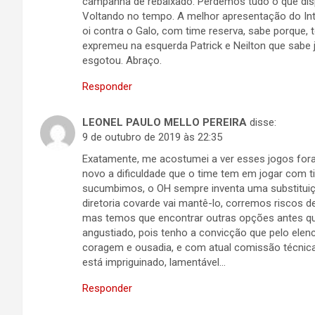
campanha de rebaixado. Perdemos tudo o que disp
Voltando no tempo. A melhor apresentação do Inte
oi contra o Galo, com time reserva, sabe porque,
expremeu na esquerda Patrick e Neilton que sabe j
esgotou. Abraço.
Responder
LEONEL PAULO MELLO PEREIRA
disse:
9 de outubro de 2019 às 22:35
Exatamente, me acostumei a ver esses jogos fora
novo a dificuldade que o time tem em jogar com ti
sucumbimos, o OH sempre inventa uma substitui
diretoria covarde vai mantê-lo, corremos riscos d
mas temos que encontrar outras opções antes que
angustiado, pois tenho a convicção que pelo ele
coragem e ousadia, e com atual comissão técnica
está impriguinado, lamentável…
Responder