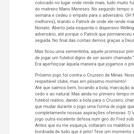
colocado no lugar onde rende mais, tudo muito fun
do matreiro Mano Meneses. No segundo tempo o t
semana e cedeu o empate para o adversário. OH f
melhores), tirando o Patrick de onde ele rende m
Nonato. Aberto pela esquerda o dispersivo Wellin
adversário, até porque o Patrick que permaneceu
seguida. No final das contas demos graças a De
Mas ficou uma sementinha, aquele promissor pr
de jogar um futebol digno de ser assim chamado.”
Era aperfeiçoar àquela maneira que jogamos o pri
Próximo jogo foi contra o Cruzeiro de Minas. No
respeitável clube, mas em péssimo momento!
Até que saímos bem, tocando a bola, marcação adi
cedo e ao natural. Mas ainda no primeiro tempo
futebol reativo, dando a bola para o Cruzeiro, cha
que mudar durante o jogo uma forma de jogar qu
completamente nossas aspirações ofensivas. O V
jogo outra excelente defesa num giro do Fred sob
Antes que eu me esqueça, voltaram os malditos b
bordoada de tudo que é jeito! Teve um momento 