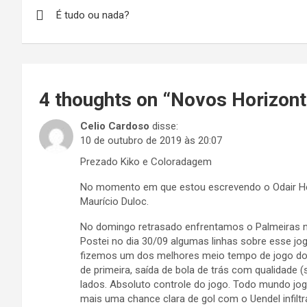
Navegação
É tudo ou nada?
de
Post
4 thoughts on “
Novos Horizon
Celio Cardoso
disse:
10 de outubro de 2019 às 20:07
Prezado Kiko e Coloradagem
No momento em que estou escrevendo o Odair Hell
Maurício Duloc.
No domingo retrasado enfrentamos o Palmeiras n
Postei no dia 30/09 algumas linhas sobre esse j
fizemos um dos melhores meio tempo de jogo do 
de primeira, saída de bola de trás com qualidade (
lados. Absoluto controle do jogo. Todo mundo j
mais uma chance clara de gol com o Uendel infilt