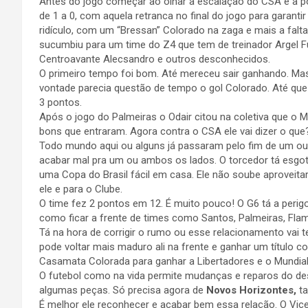
Antes do jogo começar ao olhar a escalação do CSA e a po
de 1 a 0, com aquela retranca no final do jogo para garant
ridículo, com um “Bressan” Colorado na zaga e mais a falt
sucumbiu para um time do Z4 que tem de treinador Argel Fu
Centroavante Alecsandro e outros desconhecidos.
O primeiro tempo foi bom. Até mereceu sair ganhando. Ma
vontade parecia questão de tempo o gol Colorado. Até que o
3 pontos.
Após o jogo do Palmeiras o Odair citou na coletiva que o
bons que entraram. Agora contra o CSA ele vai dizer o que
Todo mundo aqui ou alguns já passaram pelo fim de um ou
acabar mal pra um ou ambos os lados. O torcedor tá esgota
uma Copa do Brasil fácil em casa. Ele não soube aproveitar
ele e para o Clube.
O time fez 2 pontos em 12. É muito pouco! O G6 tá a peri
como ficar a frente de times como Santos, Palmeiras, Flam
Tá na hora de corrigir o rumo ou esse relacionamento vai
pode voltar mais maduro ali na frente e ganhar um título
Casamata Colorada para ganhar a Libertadores e o Mundial
O futebol como na vida permite mudanças e reparos do de
algumas peças. Só precisa agora de
Novos Horizontes,
ta
É melhor ele reconhecer e acabar bem essa relação. O Vice 