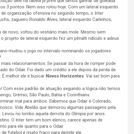
sição dele na tabela já previ que íamos ganhar de goleada
ir os 3 pontos. Nem isso rolou hoje. Com um lateral esquerdo
a de organização ofensiva no segundo tempo, o Inter
chs, zagueiro Ronaldo Alves, lateral esquerdo Carlinhos,
s de novo, voltou do vestiário mais mole. Mesmo sem
 projeto de lateral esquerdo fez um pênalti ridículo e adeus
 Mano mudou o jogo no intervalo nominando os jogadores
?
 mais relacionamentos. Se passar da hora de romper pode
do do Odair. Foi dado um crédito a ele depois da perda de
. É melhor ele ir buscar
Novos Horizontes
. Vai ser bom para
go! Com esse padrão de atuação seguindo a lógica não temos
engo, Grêmio, São Paulo, Bahia e Corinthians.
 terminar mal para ambos. Sabemos que Odair é Colorado,
 conosco. Vide Abelão que demorou algumas passagens pela
. Levou no lombo aquela derrota do Olimpia por anos.
stino. O Inter tem um bom elenco, carece apenas de
nto para ele quanto para o Odair.
de futebol é muito fraco para demitir ele.