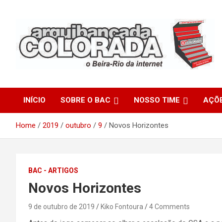
Skip
to
content
O Beira-Rio da Internet
Arquibancada Colorada
INÍCIO
SOBRE O BAC
NOSSO TIME
AÇÕ
Home
2019
outubro
9
Novos Horizontes
BAC - ARTIGOS
Novos Horizontes
9 de outubro de 2019
Kiko Fontoura
4 Comments