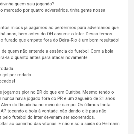
Adivinha quem saiu jogando?
o marcado por quatro adversários, tinha gente nossa
uantos micos já pagamos ao perdermos para adversários que
o há anos, bem antes do OH assumir o Inter. Dessa temos
po furado que empate fora do Beira-Rio é um bom resultado!
 de quem não entende a essência do futebol: Com a bola
rá-la o quanto antes para atacar novamente.
rodada.
 gol por rodada.
locados!
e jogamos pior no BR do que em Curitiba. Mesmo tendo o
m nunca havia jogado fora do PR e um zagueiro de 21 anos
 Além do Risadinha no meio de campo. Os últimos trinta
AP tocando a bola à vontade, não dando olé para não
s pelo futebol do Inter deveriam ser exonerados.
ltar ao caminho das vitórias. E não é só a saída do Helmann