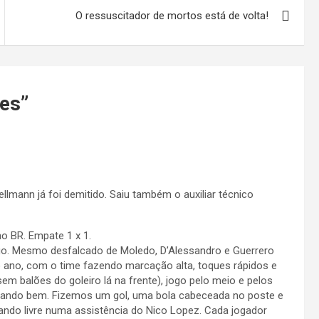
O ressuscitador de mortos está de volta!
tes
”
mann já foi demitido. Saiu também o auxiliar técnico
o BR. Empate 1 x 1.
ogo. Mesmo desfalcado de Moledo, D’Alessandro e Guerrero
ano, com o time fazendo marcação alta, toques rápidos e
sem balões do goleiro lá na frente), jogo pelo meio e pelos
ogando bem. Fizemos um gol, uma bola cabeceada no poste e
rando livre numa assistência do Nico Lopez. Cada jogador