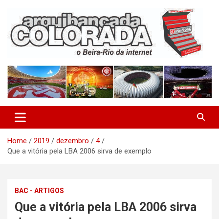
Skip
to
content
O Beira-Rio da Internet
Arquibancada Colorada
Home
2019
dezembro
4
Que a vitória pela LBA 2006 sirva de exemplo
BAC - ARTIGOS
Que a vitória pela LBA 2006 sirva