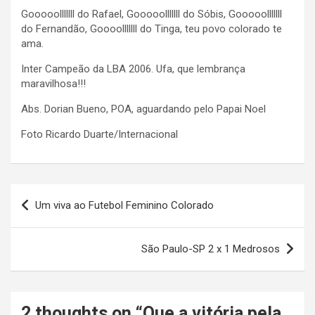
Gooooolllllll do Rafael, Gooooolllllll do Sóbis, Gooooolllllll
do Fernandão, Goooolllllll do Tinga, teu povo colorado te
ama.
Inter Campeão da LBA 2006. Ufa, que lembrança
maravilhosa!!!
Abs. Dorian Bueno, POA, aguardando pelo Papai Noel
Foto Ricardo Duarte/Internacional
Navegação
Um viva ao Futebol Feminino Colorado
de
Post
São Paulo-SP 2 x 1 Medrosos
2 thoughts on “
Que a vitória pela