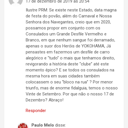
17 de dezembro de 2019 às 20:54
Ilustre PRM: Se existe neste Estado, data magna
de festa do povão, além do Carnaval e Nossa
Senhora dos Navegantes, creio que em 2020,
possamos propor em conjunto com os
Consulados um Grande Desfile Vermelho e
Branco, em que nenhum sangue foi derramado,
apenas o suor dos Heróis de YOKOHAMA, Já
pensastes em fazermos um desfile de carro
alegórico e “tudo” o mais que tenhamos direito,
revigorando a história deste “clube” até este
momento épico? E se todos os consulados na
mesma hora em suas cidades também
colocassem o seu “bloco na rua” ? Por menor
triunfo, mas de enorme fidalguia, temos o nosso
Vinte de Setembro. Por que não o nosso 17 de
Dezembro? Abraço!
Responder
Paulo Melo
disse: