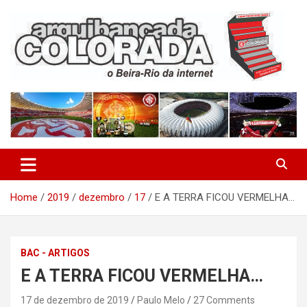
Skip
to
content
O Beira-Rio da Internet
Arquibancada Colorada
Home
2019
dezembro
17
E A TERRA FICOU VERMELHA…
BAC - ARTIGOS
E A TERRA FICOU VERMELHA…
17 de dezembro de 2019
Paulo Melo
27 Comments