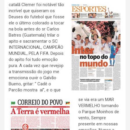
catalã Clemer foi notável tão
incrível que quiseram os
Deuses do futebol que fosse
ele o último colorado a tocar
na bola antes do sr
Carlos
Batres (Guatemala) trilar o
apito e sacramentar o SC
INTERNACIONAL, CAMPEÃO
MUNDIAL, PELA FIFA. Depois
do apito foi tudo emoção
pura. A cada vez que revejop
a transmissão do jogo me
emociona ouvir o Galvão
Bueno, gritar: ” Cadê o
Parcão mostra aí”, e o que
se via era um MAR
VERMELHO tomando
o Parque Moinhos de
vento, Sempre
presente em nossas