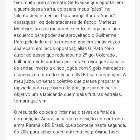
tem muito bom arremate. Se tivesse que apostar em
alguem dessa safra, colocaria meus “pilas” no
talento desse menino. Para completar os “meus”
destaques, os dois atacantes de flanco: Matheus
Monteiro, ao que me parece destro e joga pelo lado
esquerdo para poder ser aproveitado o Guilherme
Pato pelo lado direito (mesmo que em várias vezes
apareçam em lados opostos), aliás G. Pato foi o
autor do passe que redundou no 2º gol Colorado ,
brilhantemente anotado por Leo Ferreira que acabara
de entrar. Invicto a cinco jogos com 9 gols marcados
e apenas um sofrido segue o INTER na competição. A
meu juizo, un senso coletivo que parece preparar a
rapziada para o próximo degrau, que parece ser o
objetivo um e lapidando quem sabe futuras estrelas,
tomara que sim.
O resultado coloca o Inter nas oitavas de final da
competição. Agora, aguarda a definição do confronto
entre Paraná x RB Brasil, que acontece nesta segunda,
às 20h, para saber quem enfrenta na próxima fase.