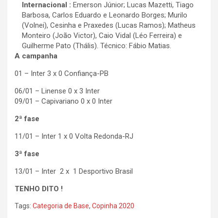
Internacional :
Emerson Júnior; Lucas Mazetti, Tiago
Barbosa, Carlos Eduardo e Leonardo Borges; Murilo
(Volnei), Cesinha e Praxedes (Lucas Ramos); Matheus
Monteiro (João Victor), Caio Vidal (Léo Ferreira) e
Guilherme Pato (Thális). Técnico: Fábio Matias.
A campanha
01 – Inter 3 x 0 Confiança-PB
06/01 – Linense 0 x 3 Inter
09/01 – Capivariano 0 x 0 Inter
2ª fase
11/01 – Inter 1 x 0 Volta Redonda-RJ
3ª fase
13/01 – Inter 2 x 1 Desportivo Brasil
TENHO DITO !
Tags:
Categoria de Base
,
Copinha 2020