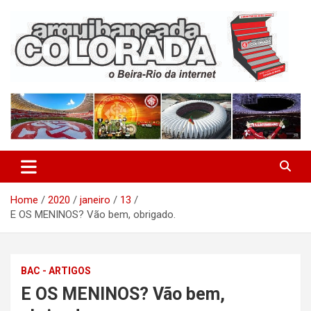
Skip
to
content
O Beira-Rio da Internet
Arquibancada Colorada
Home
2020
janeiro
13
E OS MENINOS? Vão bem, obrigado.
BAC - ARTIGOS
E OS MENINOS? Vão bem,