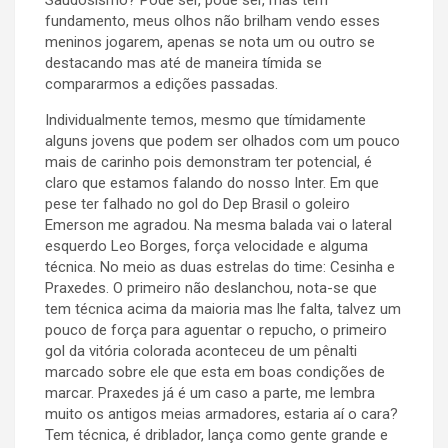
Saudosismo? Pode ser, pode ser, mas tem
fundamento, meus olhos não brilham vendo esses
meninos jogarem, apenas se nota um ou outro se
destacando mas até de maneira tímida se
compararmos a edições passadas.
Individualmente temos, mesmo que tímidamente
alguns jovens que podem ser olhados com um pouco
mais de carinho pois demonstram ter potencial, é
claro que estamos falando do nosso Inter. Em que
pese ter falhado no gol do Dep Brasil o goleiro
Emerson me agradou. Na mesma balada vai o lateral
esquerdo Leo Borges, força velocidade e alguma
técnica. No meio as duas estrelas do time: Cesinha e
Praxedes. O primeiro não deslanchou, nota-se que
tem técnica acima da maioria mas lhe falta, talvez um
pouco de força para aguentar o repucho, o primeiro
gol da vitória colorada aconteceu de um pênalti
marcado sobre ele que esta em boas condições de
marcar. Praxedes já é um caso a parte, me lembra
muito os antigos meias armadores, estaria aí o cara?
Tem técnica, é driblador, lança como gente grande e