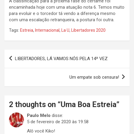
A classificação para a próxima fase do certame foi
encaminhada hoje com uma atuação nota 6. Temos muito
para evoluir e o torcedor tá vendo a diferença mesmo
com uma escalação retranqueira, a postura foi outra.
Tags:
Estreia
,
Internacional
,
La U
,
Libertadores 2020
Navegação
LIBERTADORES, LÁ VAMOS NÓS PELA 14ª VEZ
de
Post
Um empate sob censura!
2 thoughts on “
Uma Boa Estreia
”
Paulo Melo
disse:
5 de fevereiro de 2020 às 19:58
Alô você Kiko!