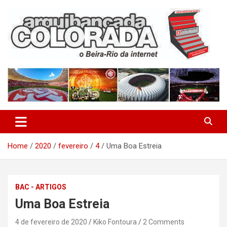
Skip
to
content
O Beira-Rio da Internet
Arquibancada Colorada
Home
2020
fevereiro
4
Uma Boa Estreia
BAC - ARTIGOS
Uma Boa Estreia
4 de fevereiro de 2020
Kiko Fontoura
2 Comments