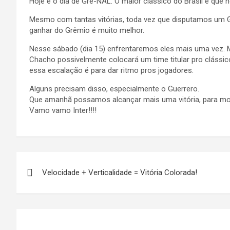
Hoje é o dia de Gre-NAL. O maior clássico do Brasil e que 
Mesmo com tantas vitórias, toda vez que disputamos um 
ganhar do Grêmio é muito melhor.
Nesse sábado (dia 15) enfrentaremos eles mais uma vez. 
Chacho possivelmente colocará um time titular pro clássi
essa escalação é para dar ritmo pros jogadores.
Alguns precisam disso, especialmente o Guerrero.
Que amanhã possamos alcançar mais uma vitória, para m
Vamo vamo Inter!!!!
Navegação
Velocidade + Verticalidade = Vitória Colorada!
de
Post