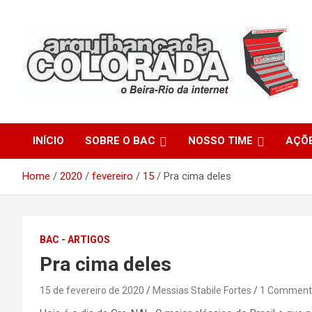
Skip
to
content
O Beira-Rio da Internet
Arquibancada Colorada
INÍCIO
SOBRE O BAC
NOSSO TIME
AÇÕ
Home
2020
fevereiro
15
Pra cima deles
BAC - ARTIGOS
Pra cima deles
15 de fevereiro de 2020
Messias Stabile Fortes
1 Comment