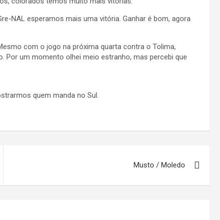
nós, colorados temos muito mais vitórias.
Gre-NAL esperamos mais uma vitória. Ganhar é bom, agora
Mesmo com o jogo na próxima quarta contra o Tolima,
co. Por um momento olhei meio estranho, mas percebi que
ostrarmos quem manda no Sul.
Musto / Moledo