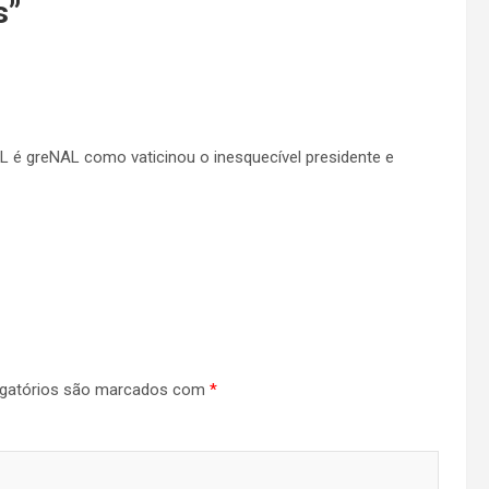
s
”
L é greNAL como vaticinou o inesquecível presidente e
gatórios são marcados com
*