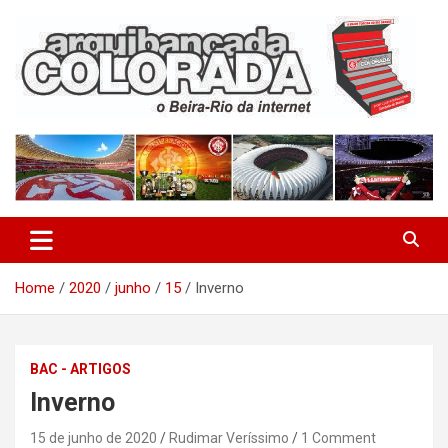
Skip
to
content
O Beira-Rio da Internet
Arquibancada Colorada
Home
2020
junho
15
Inverno
BAC - ARTIGOS
Inverno
15 de junho de 2020
Rudimar Veríssimo
1 Comment