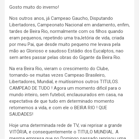
Gosto muito do inverno!
Nos outros anos, já Campeao Gaucho, Disputando
Libertadores, Campeonato Nacional em andamento, enfim,
tardes de Beira Rio, normalmente com os filhos quando
eram pequenos, repetindo uma traJetória de vida, criada
por meu Pai, que desde muito pequeno me levava pela
mão ao Glorioso e saudoso Estádio dos Eucalptos, nao
sem antes passar pelas obras do Gigante da Beira Rio.
Na era Beira Rio, vieram o crescimento do Clube,
tornando-se muitas vezes Campeao Brasileiro,
Libertadores, Mundial, e muitíssimos outros TITULOS.
CAMPEAO DE TUDO ! Agora um momento dificil para o
mundo inteiro, sem futebol, enclausurados em casa, na
expectativa de que tudo em determinado momento
retomemos a vida, e com ele o BEIRA RIO ! QUE
SAUDADES!
Hoje uma determinada rede de TV, vai reprisar a grande
VITÓRIA, e consequentemente o TITULO MUNDIAL. A
mesma empresa que no Domingo passado reprisou uma