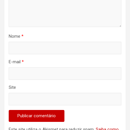
Nome
*
E-mail
*
Site
Este site utiliza o Akismet para reduzir spam.
Saiba como