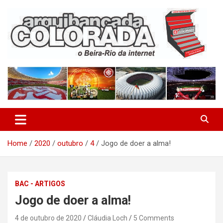
Skip
to
content
O Beira-Rio da Internet
Arquibancada Colorada
Home
2020
outubro
4
Jogo de doer a alma!
BAC - ARTIGOS
Jogo de doer a alma!
4 de outubro de 2020
Cláudia Loch
5 Comments