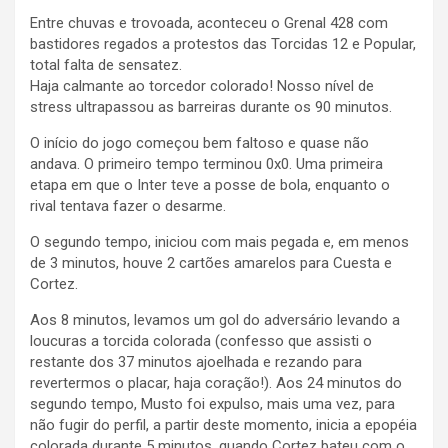
Entre chuvas e trovoada, aconteceu o Grenal 428 com
bastidores regados a protestos das Torcidas 12 e Popular,
total falta de sensatez.
Haja calmante ao torcedor colorado! Nosso nível de
stress ultrapassou as barreiras durante os 90 minutos.
O início do jogo começou bem faltoso e quase não
andava. O primeiro tempo terminou 0x0. Uma primeira
etapa em que o Inter teve a posse de bola, enquanto o
rival tentava fazer o desarme.
O segundo tempo, iniciou com mais pegada e, em menos
de 3 minutos, houve 2 cartões amarelos para Cuesta e
Cortez.
Aos 8 minutos, levamos um gol do adversário levando a
loucuras a torcida colorada (confesso que assisti o
restante dos 37 minutos ajoelhada e rezando para
revertermos o placar, haja coração!). Aos 24 minutos do
segundo tempo, Musto foi expulso, mais uma vez, para
não fugir do perfil, a partir deste momento, inicia a epopéia
colorada durante 5 minutos, quando Cortez bateu com o