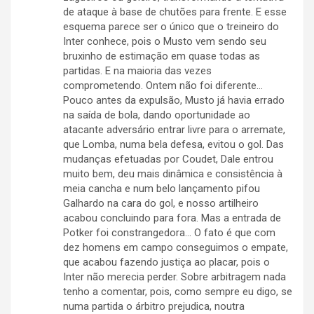
de ataque à base de chutões para frente. E esse
esquema parece ser o único que o treineiro do
Inter conhece, pois o Musto vem sendo seu
bruxinho de estimação em quase todas as
partidas. E na maioria das vezes
comprometendo. Ontem não foi diferente…
Pouco antes da expulsão, Musto já havia errado
na saída de bola, dando oportunidade ao
atacante adversário entrar livre para o arremate,
que Lomba, numa bela defesa, evitou o gol. Das
mudanças efetuadas por Coudet, Dale entrou
muito bem, deu mais dinâmica e consistência à
meia cancha e num belo lançamento pifou
Galhardo na cara do gol, e nosso artilheiro
acabou concluindo para fora. Mas a entrada de
Potker foi constrangedora… O fato é que com
dez homens em campo conseguimos o empate,
que acabou fazendo justiça ao placar, pois o
Inter não merecia perder. Sobre arbitragem nada
tenho a comentar, pois, como sempre eu digo, se
numa partida o árbitro prejudica, noutra