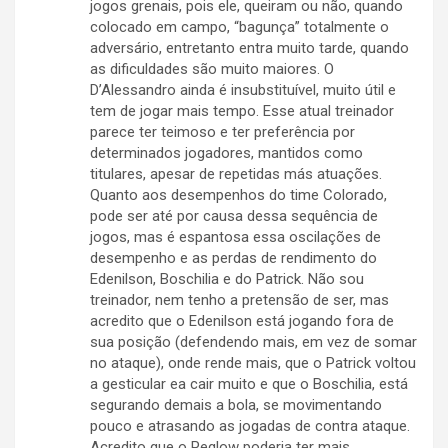
jogos grenais, pois ele, queiram ou não, quando
colocado em campo, “bagunça” totalmente o
adversário, entretanto entra muito tarde, quando
as dificuldades são muito maiores. O
D’Alessandro ainda é insubstituível, muito útil e
tem de jogar mais tempo. Esse atual treinador
parece ter teimoso e ter preferência por
determinados jogadores, mantidos como
titulares, apesar de repetidas más atuações.
Quanto aos desempenhos do time Colorado,
pode ser até por causa dessa sequência de
jogos, mas é espantosa essa oscilações de
desempenho e as perdas de rendimento do
Edenilson, Boschilia e do Patrick. Não sou
treinador, nem tenho a pretensão de ser, mas
acredito que o Edenilson está jogando fora de
sua posição (defendendo mais, em vez de somar
no ataque), onde rende mais, que o Patrick voltou
a gesticular ea cair muito e que o Boschilia, está
segurando demais a bola, se movimentando
pouco e atrasando as jogadas de contra ataque.
Acredito que o Peglow poderia ter mais