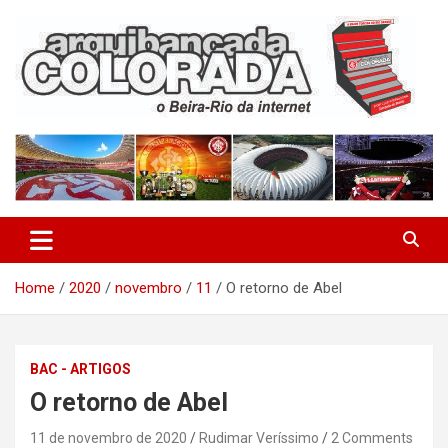
Skip
to
content
O Beira-Rio da Internet
Arquibancada Colorada
Home
2020
novembro
11
O retorno de Abel
BAC - ARTIGOS
O retorno de Abel
11 de novembro de 2020
Rudimar Veríssimo
2 Comments