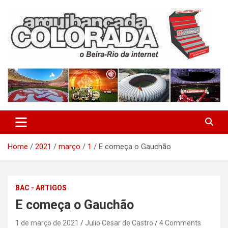
Skip
to
content
O Beira-Rio da Internet
Arquibancada Colorada
Home
2021
março
1
E começa o Gauchão
BAC - ARTIGOS
E começa o Gauchão
1 de março de 2021
Julio Cesar de Castro
4 Comments