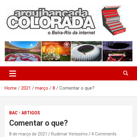
Skip
to
content
O Beira-Rio da Internet
Arquibancada Colorada
Home
2021
março
8
Comentar o que?
BAC - ARTIGOS
Comentar o que?
8 de março de 2021
Rudimar Veríssimo
4 Comments