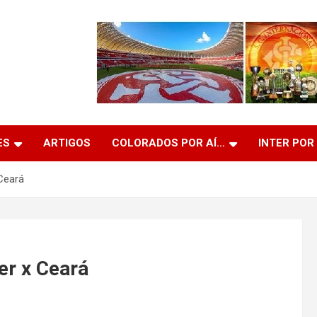
ES
ARTIGOS
COLORADOS POR AÍ…
INTER POR
Ceará
er x Ceará