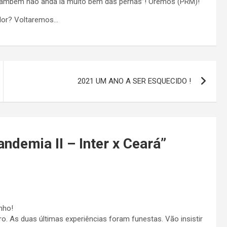
também não anda lá muito bem das pernas”! Oremos (PRM)!
ador? Voltaremos…
2021 UM ANO A SER ESQUECIDO !
demia II – Inter x Ceará
”
nho!
o. As duas últimas experiências foram funestas. Vão insistir