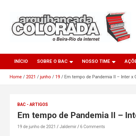
Skip
to
content
O Beira-Rio da Internet
Arquibancada Colorada
INÍCIO
SOBRE O BAC
NOSSO TIME
AÇÕ
Home
2021
junho
19
Em tempo de Pandemia II – Inter x 
BAC - ARTIGOS
Em tempo de Pandemia II – Int
19 de junho de 2021
Jaldemir
6 Comments