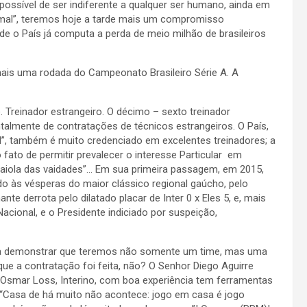
ossível de ser indiferente a qualquer ser humano, ainda em
rmal”, teremos hoje a tarde mais um compromisso
onde o País já computa a perda de meio milhão de brasileiros
 mais uma rodada do Campeonato Brasileiro Série A. A
 Treinador estrangeiro. O décimo – sexto treinador
ntalmente de contratações de técnicos estrangeiros. O País,
l”, também é muito credenciado em excelentes treinadores; a
 fato de permitir prevalecer o interesse Particular em
“gaiola das vaidades”… Em sua primeira passagem, em 2015,
do às vésperas do maior clássico regional gaúcho, pelo
te derrota pelo dilatado placar de Inter 0 x Eles 5, e, mais
cional, e o Presidente indiciado por suspeição,
ra demonstrar que teremos não somente um time, mas uma
ue a contratação foi feita, não? O Senhor Diego Aguirre
r Osmar Loss, Interino, com boa experiência tem ferramentas
m “Casa de há muito não acontece: jogo em casa é jogo