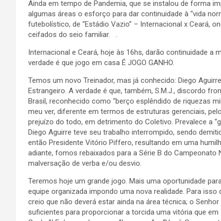
Ainda em tempo de Pandemia, que se instalou de forma imp
algumas áreas o esforço para dar continuidade à “vida no
futebolístico, de “Estádio Vazio” – Internacional x Ceará, 
ceifados do seio familiar. .
Internacional e Ceará, hoje às 16hs, darão continuidade a
verdade é que jogo em casa É JOGO GANHO.
Temos um novo Treinador, mas já conhecido: Diego Aguirre.
Estrangeiro. A verdade é que, também, S.M.J., discordo fro
Brasil, reconhecido como “berço esplêndido de riquezas mi
meu ver, diferente em termos de estruturas gerenciais, pelo
prejuízo do todo, em detrimento do Coletivo. Prevalece a 
Diego Aguirre teve seu trabalho interrompido, sendo demiti
então Presidente Vitório Piffero, resultando em uma humilhan
adiante, fomos rebaixados para a Série B do Campeonato Na
malversação de verba e/ou desvio.
Teremos hoje um grande jogo. Mais uma oportunidade pa
equipe organizada impondo uma nova realidade. Para isso q
creio que não deverá estar ainda na área técnica; o Senho
suficientes para proporcionar a torcida uma vitória que e