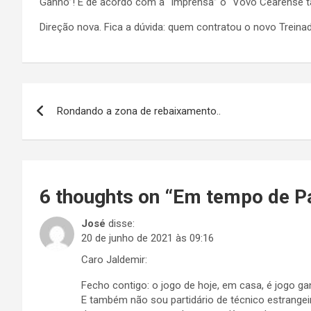
Ganho”! E de acordo com a “Imprensa” o “Vovô Cearense 
Direção nova. Fica a dúvida: quem contratou o novo Trein
Navegação
Rondando a zona de rebaixamento..
de
Post
6 thoughts on “
Em tempo de Pan
José
disse:
20 de junho de 2021 às 09:16
Caro Jaldemir:
Fecho contigo: o jogo de hoje, em casa, é jogo ga
E também não sou partidário de técnico estrangeir