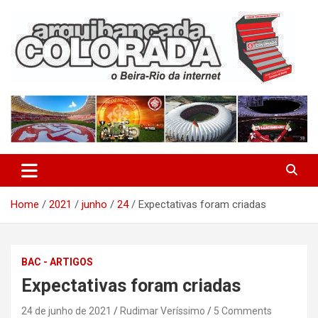
Skip
to
content
O Beira-Rio da Internet
Arquibancada Colorada
Home
2021
junho
24
Expectativas foram criadas
BAC - ARTIGOS
Expectativas foram criadas
24 de junho de 2021
Rudimar Veríssimo
5 Comments