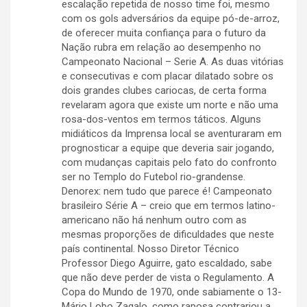
escalação repetida de nosso time foi, mesmo
com os gols adversários da equipe pó-de-arroz,
de oferecer muita confiança para o futuro da
Nação rubra em relação ao desempenho no
Campeonato Nacional – Serie A. As duas vitórias
e consecutivas e com placar dilatado sobre os
dois grandes clubes cariocas, de certa forma
revelaram agora que existe um norte e não uma
rosa-dos-ventos em termos táticos. Alguns
midiáticos da Imprensa local se aventuraram em
prognosticar a equipe que deveria sair jogando,
com mudanças capitais pelo fato do confronto
ser no Templo do Futebol rio-grandense.
Denorex: nem tudo que parece é! Campeonato
brasileiro Série A – creio que em termos latino-
americano não há nenhum outro com as
mesmas proporções de dificuldades que neste
país continental. Nosso Diretor Técnico
Professor Diego Aguirre, gato escaldado, sabe
que não deve perder de vista o Regulamento. A
Copa do Mundo de 1970, onde sabiamente o 13-
Mário Lobo Zagalo, como raposa contrariou a