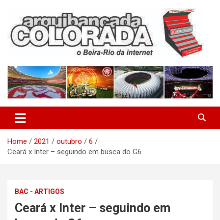
Skip
to
content
O Beira-Rio da Internet
Arquibancada Colorada
Home
2021
outubro
6
Ceará x Inter – seguindo em busca do G6
BAC - ARTIGOS
Ceará x Inter – seguindo em