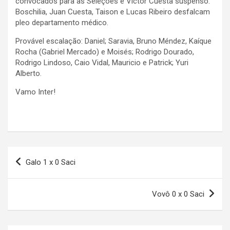
convocados para as Seleções e Victor Cuesta suspenso.
Boschilia, Juan Cuesta, Taison e Lucas Ribeiro desfalcam
pleo departamento médico.
Provável escalação: Daniel; Saravia, Bruno Méndez, Kaíque
Rocha (Gabriel Mercado) e Moisés; Rodrigo Dourado,
Rodrigo Lindoso, Caio Vidal, Mauricio e Patrick; Yuri
Alberto.
Vamo Inter!
Navegação
Galo 1 x 0 Saci
de
Post
Vovô 0 x 0 Saci