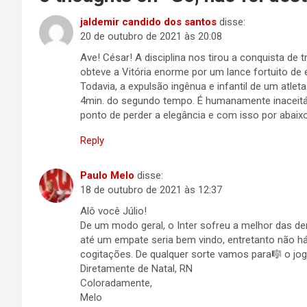
jaldemir candido dos santos
disse:
20 de outubro de 2021 às 20:08
Ave! César! A disciplina nos tirou a conquista de
obteve a Vitória enorme por um lance fortuito de 
Todavia, a expulsão ingênua e infantil de um atle
4min. do segundo tempo. É humanamente inaceitáve
ponto de perder a elegância e com isso por abai
Reply
Paulo Melo
disse:
18 de outubro de 2021 às 12:37
Alô você Júlio!
De um modo geral, o Inter sofreu a melhor das der
até um empate seria bem vindo, entretanto não há
cogitações. De qualquer sorte vamos para🎼 o jog
Diretamente de Natal, RN
Coloradamente,
Melo