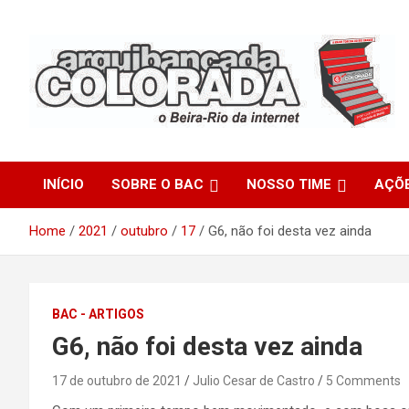
Skip
to
content
O Beira-Rio da Internet
Arquibancada Colorada
INÍCIO
SOBRE O BAC
NOSSO TIME
AÇÕ
Home
2021
outubro
17
G6, não foi desta vez ainda
BAC - ARTIGOS
G6, não foi desta vez ainda
17 de outubro de 2021
Julio Cesar de Castro
5 Comments