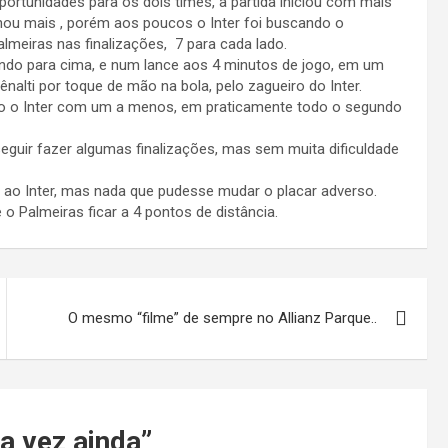
unidades para os dois times, a partida iniciou com mais
nou mais , porém aos poucos o Inter foi buscando o
lmeiras nas finalizações, 7 para cada lado.
do para cima, e num lance aos 4 minutos de jogo, em um
nalti por toque de mão na bola, pelo zagueiro do Inter.
do o Inter com um a menos, em praticamente todo o segundo
guir fazer algumas finalizações, mas sem muita dificuldade
 ao Inter, mas nada que pudesse mudar o placar adverso.
o Palmeiras ficar a 4 pontos de distância.
O mesmo “filme” de sempre no Allianz Parque..
ta vez ainda
”