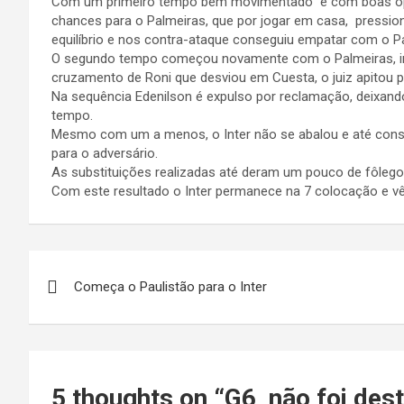
Com um primeiro tempo bem movimentado e com boas oport
chances para o Palmeiras, que por jogar em casa, pressio
equilíbrio e nos contra-ataque conseguiu empatar com o Pa
O segundo tempo começou novamente com o Palmeiras, in
cruzamento de Roni que desviou em Cuesta, o juiz apitou pê
Na sequência Edenilson é expulso por reclamação, deixan
tempo.
Mesmo com um a menos, o Inter não se abalou e até conse
para o adversário.
As substituições realizadas até deram um pouco de fôlego
Com este resultado o Inter permanece na 7 colocação e vê 
Navegação
Começa o Paulistão para o Inter
de
Post
5 thoughts on “
G6, não foi des