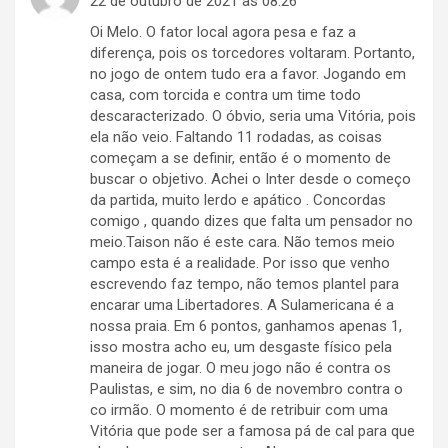
22 de outubro de 2021 às 08:26
Oi Melo. O fator local agora pesa e faz a
diferença, pois os torcedores voltaram. Portanto,
no jogo de ontem tudo era a favor. Jogando em
casa, com torcida e contra um time todo
descaracterizado. O óbvio, seria uma Vitória, pois
ela não veio. Faltando 11 rodadas, as coisas
começam a se definir, então é o momento de
buscar o objetivo. Achei o Inter desde o começo
da partida, muito lerdo e apático . Concordas
comigo , quando dizes que falta um pensador no
meio.Taison não é este cara. Não temos meio
campo esta é a realidade. Por isso que venho
escrevendo faz tempo, não temos plantel para
encarar uma Libertadores. A Sulamericana é a
nossa praia. Em 6 pontos, ganhamos apenas 1,
isso mostra acho eu, um desgaste físico pela
maneira de jogar. O meu jogo não é contra os
Paulistas, e sim, no dia 6 de novembro contra o
co irmão. O momento é de retribuir com uma
Vitória que pode ser a famosa pá de cal para que