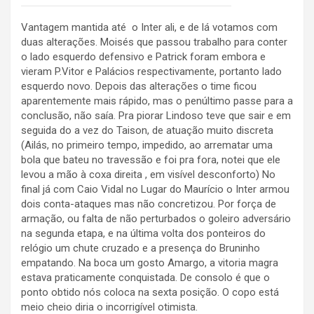
Vantagem mantida até o Inter ali, e de lá votamos com
duas alterações. Moisés que passou trabalho para conter
o lado esquerdo defensivo e Patrick foram embora e
vieram P.Vitor e Palácios respectivamente, portanto lado
esquerdo novo. Depois das alterações o time ficou
aparentemente mais rápido, mas o penúltimo passe para a
conclusão, não saía. Pra piorar Lindoso teve que sair e em
seguida do a vez do Taison, de atuação muito discreta
(Ailás, no primeiro tempo, impedido, ao arrematar uma
bola que bateu no travessão e foi pra fora, notei que ele
levou a mão à coxa direita , em visível desconforto) No
final já com Caio Vidal no Lugar do Maurício o Inter armou
dois conta-ataques mas não concretizou. Por força de
armação, ou falta de não perturbados o goleiro adversário
na segunda etapa, e na última volta dos ponteiros do
relógio um chute cruzado e a presença do Bruninho
empatando. Na boca um gosto Amargo, a vitoria magra
estava praticamente conquistada. De consolo é que o
ponto obtido nós coloca na sexta posição. O copo está
meio cheio diria o incorrigível otimista.