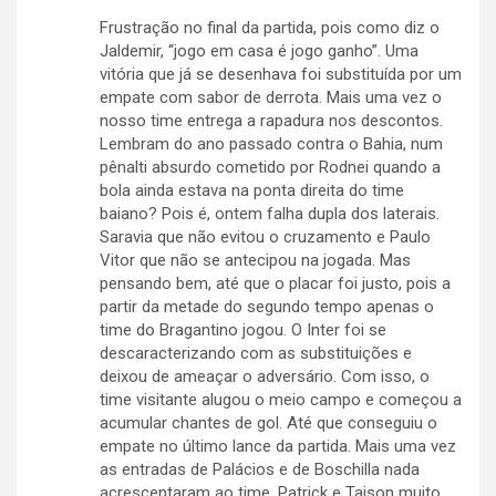
Frustração no final da partida, pois como diz o
Jaldemir, “jogo em casa é jogo ganho”. Uma
vitória que já se desenhava foi substituída por um
empate com sabor de derrota. Mais uma vez o
nosso time entrega a rapadura nos descontos.
Lembram do ano passado contra o Bahia, num
pênalti absurdo cometido por Rodnei quando a
bola ainda estava na ponta direita do time
baiano? Pois é, ontem falha dupla dos laterais.
Saravia que não evitou o cruzamento e Paulo
Vitor que não se antecipou na jogada. Mas
pensando bem, até que o placar foi justo, pois a
partir da metade do segundo tempo apenas o
time do Bragantino jogou. O Inter foi se
descaracterizando com as substituições e
deixou de ameaçar o adversário. Com isso, o
time visitante alugou o meio campo e começou a
acumular chantes de gol. Até que conseguiu o
empate no último lance da partida. Mais uma vez
as entradas de Palácios e de Boschilla nada
acrescentaram ao time. Patrick e Taison muito