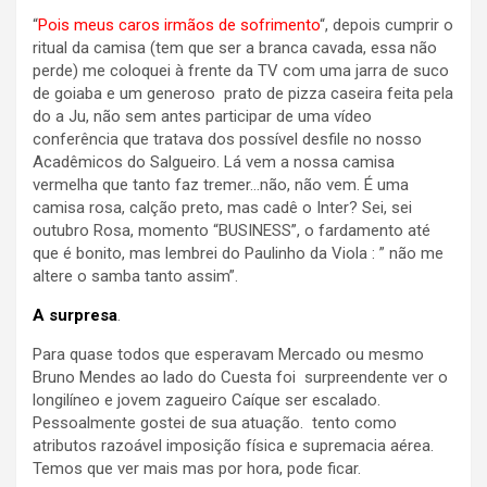
“
Pois meus caros irmãos de sofrimento
“, depois cumprir o
ritual da camisa (tem que ser a branca cavada, essa não
perde) me coloquei à frente da TV com uma jarra de suco
de goiaba e um generoso prato de pizza caseira feita pela
do a Ju, não sem antes participar de uma vídeo
conferência que tratava dos possível desfile no nosso
Acadêmicos do Salgueiro. Lá vem a nossa camisa
vermelha que tanto faz tremer…não, não vem. É uma
camisa rosa, calção preto, mas cadê o Inter? Sei, sei
outubro Rosa, momento “BUSINESS”, o fardamento até
que é bonito, mas lembrei do Paulinho da Viola : ” não me
altere o samba tanto assim”.
A surpresa
.
Para quase todos que esperavam Mercado ou mesmo
Bruno Mendes ao lado do Cuesta foi surpreendente ver o
longilíneo e jovem zagueiro Caíque ser escalado.
Pessoalmente gostei de sua atuação. tento como
atributos razoável imposição física e supremacia aérea.
Temos que ver mais mas por hora, pode ficar.