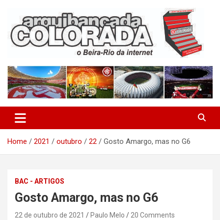
Skip
to
content
O Beira-Rio da Internet
Arquibancada Colorada
Home
2021
outubro
22
Gosto Amargo, mas no G6
BAC - ARTIGOS
Gosto Amargo, mas no G6
22 de outubro de 2021
Paulo Melo
20 Comments