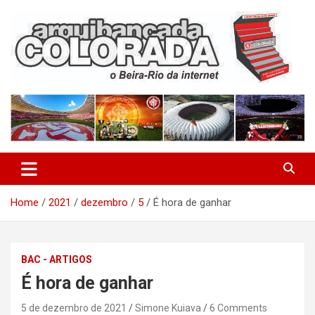
Skip
to
content
O Beira-Rio da Internet
Arquibancada Colorada
Home
2021
dezembro
5
É hora de ganhar
BAC - ARTIGOS
É hora de ganhar
5 de dezembro de 2021
Simone Kuiava
6 Comments