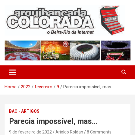
Skip
to
content
O Beira-Rio da Internet
Arquibancada Colorada
Home
2022
fevereiro
9
Parecia impossível, mas…
BAC - ARTIGOS
Parecia impossível, mas…
9 de fevereiro de 2022
Arioldo Roldan
8 Comments