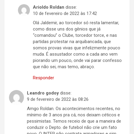
Arioldo Roldan
disse:
10 de fevereiro de 2022 às 17:42
Olá Jaldemir, ao torcedor só resta lamentar,
como disse uns dos gênios que já
“comandou” o Clube, torcedor torce, e nas
partidas protestar na arquibancada, que
somos provas vivas que infelizmente pouco
muda. É assustador como a cada ano vem
piorando um pouco, onde vai parar confesso
que não sei, mas temo, abraço.
Responder
Leandro godoy
disse:
9 de fevereiro de 2022 às 08:26
Amgo Roldan. Os acontecimentos recentes, no
mínimo de 3 anos pra cá, nos deixam céticos e
pessimistas. Temos receio de que a maneira de
conduzir o Depto. de futebol não crie um fato
novo. O INTER não contrata armadores e sim